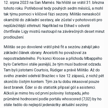
12. srpna 2023 na San Mamés. Na hřiště se vrátil 31. března
tohoto roku. Potřeboval tedy pouhých sedm měsíců, a mohl
tak týmu pomoci v klíčové fázi sezony. Militão nenaskočil
okamžitě do základní sestavy, ale zůstal v pohotovosti pro
nejdůležitější střetnutí. Například na Etihad v odvetě
čtvrtfinále Ligy mistrů nastoupil na závěrečných deset minut
prodloužení.
Militão se po dovolené vrátil plně fit a sezónu zahájil jako
základní článek obrany. Ancelotti ho považoval za
nepostradatelného. Po konci Kroose a příchodu Mbappého
bylo Carlettovi stále jasnější, že tým musí budovat odzadu.
Tam byli jistotami Courtois, Rüdiger a právě Militão. Až do
svého zranění odehrál Brazilec v lize 12 zápasů, z nichž pět
skončilo čistým kontem. Tým za tu dobu inkasoval pouze
šest branek. Éder si do statistik připsal gól a asistenci.
Ačkoli je mimo hru od první poloviny listopadu, jeho
průměrné hodnocení podle portálu whoscored (7,02) by ho
stále řadilo do nejlepší jedenáctky aktuální sezóny.