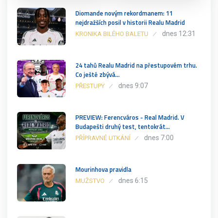
Diomande novým rekordmanem: 11
nejdražších posil v historii Realu Madrid
dnes 12:31
KRONIKA BILÉHO BALETU
24 tahů Realu Madrid na přestupovém trhu.
Co ještě zbývá…
dnes 9:07
PŘESTUPY
PREVIEW: Ferencváros - Real Madrid. V
Budapešti druhý test, tentokrát…
dnes 7:00
PŘÍPRAVNÉ UTKÁNÍ
Mourinhova pravidla
dnes 6:15
MUŽSTVO