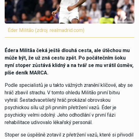
Éder Militão (zdroj: realmadrid.com)
Édera Militãa čeká ještě dlouhá cesta, ale útěchou mu
může být, že už zná cestu zpět. Po počátečním šoku
nyní stoper zůstává klidný a na tvář se mu vrátil úsměv,
píše deník MARCA.
Podle specialistů je u takto vážných zranění klíčové, aby se
hráč zbavil strachu. V tomto ohledu Militão první bitvu
vyhrál. Šestadvacetiletý hráč prokázal obrovskou
psychickou sílu už při prvním přetržení vazů. Éder je
psychicky velmi odolný. Jeho odhodlání v první fázi
rehabilitace udivovalo lékařský personál.
Stoper se úspěšně zotavil z přetržení vazů, které si přivodil