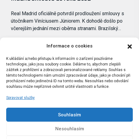
Real Madrid oficiálně potvrdil prodloužení smlouvy s
útočníkem Viníciusem Júniorem. K dohodě došlo po
včerejším jednání mezi oběma stranami. Brazilský…
Informace o cookies
K ukládání a/nebo přístupu k informacím o zařízení používáme
technologie, jako jsou soubory cookie. Děláme to, abychom zlepšili
zážitek z prohlížení a zobrazovali personalizované reklamy. Souhlas s
těmito technologiemi nám umožní zpracovávat údaje, jako je chování při
procházení nebo jedinečná ID na tomto webu. Nesouhlas nebo odvolání
souhlasu může nepříznivě ovlivnit určité vlastnosti a funkce.
Spravovat služby
Portál Bílýbalet.cz byl založen pod názvem Real-
Madrid.cz v roce 2007
Souhlasím
Kopírování obsahu je přísně zakázáno.
Nesouhlasím