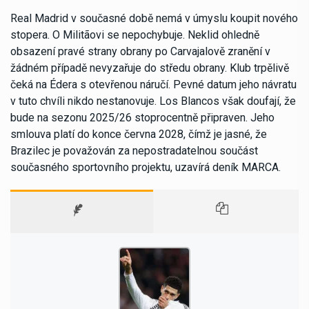
Real Madrid v současné době nemá v úmyslu koupit nového
stopera. O Militãovi se nepochybuje. Neklid ohledně
obsazení pravé strany obrany po Carvajalově zranění v
žádném případě nevyzařuje do středu obrany. Klub trpělivě
čeká na Édera s otevřenou náručí. Pevné datum jeho návratu
v tuto chvíli nikdo nestanovuje. Los Blancos však doufají, že
bude na sezonu 2025/26 stoprocentně připraven. Jeho
smlouva platí do konce června 2028, čímž je jasné, že
Brazilec je považován za nepostradatelnou součást
současného sportovního projektu, uzavírá deník MARCA.