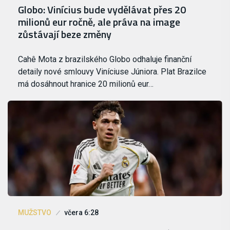
Globo: Vinícius bude vydělávat přes 20
milionů eur ročně, ale práva na image
zůstávají beze změny
Cahê Mota z brazilského Globo odhaluje finanční
detaily nové smlouvy Viníciuse Júniora. Plat Brazilce
má dosáhnout hranice 20 milionů eur…
MUŽSTVO
včera 6:28