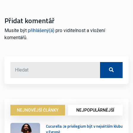
Přidat komentář
Musíte být
přihlášený(á)
pro viditelnost a vložení
komentářů.
NEJNOVĚJŠÍ ČLÁNKY
NEJPOPULÁRNĚJŠÍ
Cucurella: Je privilegium být v největším klubu
v Evropě