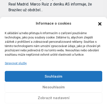
Real Madrid. Marco Ruiz z deníku AS informuje, že
Brazilec už obdržel…
Informace o cookies
K ukládání a/nebo přístupu k informacím o zařízení používáme
technologie, jako jsou soubory cookie. Děláme to, abychom zlepšili
zážitek z prohlížení a zobrazovali personalizované reklamy. Souhlas s
těmito technologiemi nám umožní zpracovávat údaje, jako je chování při
procházení nebo jedinečná ID na tomto webu. Nesouhlas nebo odvolání
souhlasu může nepříznivě ovlivnit určité vlastnosti a funkce.
Spravovat služby
Portál Bílýbalet.cz byl založen pod názvem Real-
Madrid.cz v roce 2007
Souhlasím
Kopírování obsahu je přísně zakázáno.
Nesouhlasím
Zobrazit nastavení