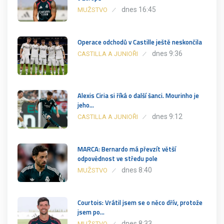
dnes 16:45
MUŽSTVO
Operace odchodů v Castille ještě neskončila
dnes 9:36
CASTILLA A JUNIOŘI
Alexis Ciria si říká o další šanci. Mourinho je
jeho…
dnes 9:12
CASTILLA A JUNIOŘI
MARCA: Bernardo má převzít větší
odpovědnost ve středu pole
dnes 8:40
MUŽSTVO
Courtois: Vrátil jsem se o něco dřív, protože
jsem po…
dnes 8:33
MUŽSTVO