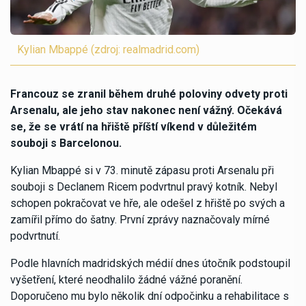
Kylian Mbappé (zdroj: realmadrid.com)
Francouz se zranil během druhé poloviny odvety proti
Arsenalu, ale jeho stav nakonec není vážný. Očekává
se, že se vrátí na hřiště příští víkend v důležitém
souboji s Barcelonou.
Kylian Mbappé si v 73. minutě zápasu proti Arsenalu při
souboji s Declanem Ricem podvrtnul pravý kotník. Nebyl
schopen pokračovat ve hře, ale odešel z hřiště po svých a
zamířil přímo do šatny. První zprávy naznačovaly mírné
podvrtnutí.
Podle hlavních madridských médií dnes útočník podstoupil
vyšetření, které neodhalilo žádné vážné poranění.
Doporučeno mu bylo několik dní odpočinku a rehabilitace s