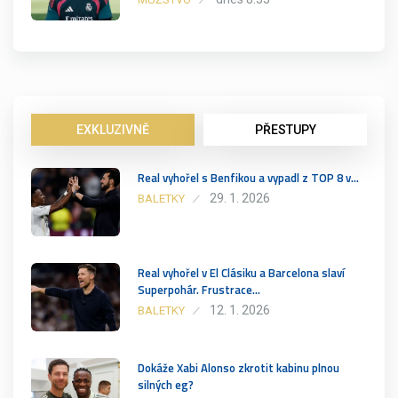
EXKLUZIVNĚ
PŘESTUPY
Real vyhořel s Benfikou a vypadl z TOP 8 v…
29. 1. 2026
BALETKY
Real vyhořel v El Clásiku a Barcelona slaví
Superpohár. Frustrace…
12. 1. 2026
BALETKY
Dokáže Xabi Alonso zkrotit kabinu plnou
silných eg?