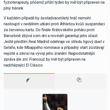
fyzioterapeuty, přičemž příští týden by měl být připraven na
plný trénink.
V každém případě by šestadvacetiletý hráč nemohl
nastoupit v nedělním utkání proti Athleticu kvůli suspendaci
za červenou kartu. Do finále Královského poháru proti
Barceloně zbývá osm dní a novináři garantují jeho účast.
Ještě předtím Real Madrid odehraje ve středu ligový duel v
Getafe, kde Mbappého nominace a případný start zůstávají
nejisté a závisí na vývoji jeho zranění. Nejpodstatnější
zpráva ale zní: Francouz by měl být připraven na
nadcházející El Clásico.