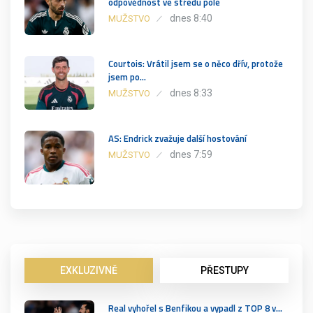
odpovědnost ve středu pole
dnes 8:40
MUŽSTVO
Courtois: Vrátil jsem se o něco dřív, protože
jsem po…
dnes 8:33
MUŽSTVO
AS: Endrick zvažuje další hostování
dnes 7:59
MUŽSTVO
EXKLUZIVNĚ
PŘESTUPY
Real vyhořel s Benfikou a vypadl z TOP 8 v…