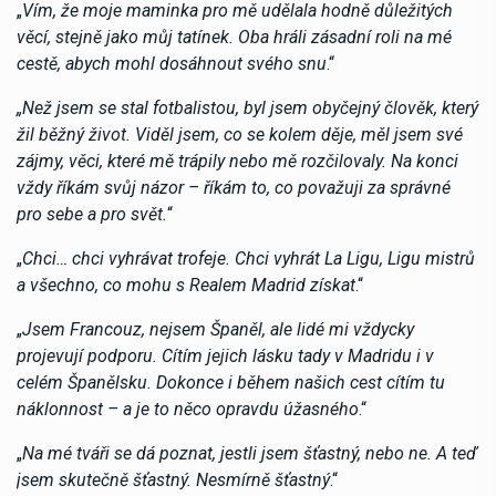
„
Vím, že moje maminka pro mě udělala hodně důležitých
věcí, stejně jako můj tatínek. Oba hráli zásadní roli na mé
cestě, abych mohl dosáhnout svého snu
.“
„Než jsem se stal fotbalistou, byl jsem obyčejný člověk, který
žil běžný život. Viděl jsem, co se kolem děje, měl jsem své
zájmy, věci, které mě trápily nebo mě rozčilovaly. Na konci
vždy říkám svůj názor – říkám to, co považuji za správné
pro sebe a pro svět.
“
„
Chci… chci vyhrávat trofeje. Chci vyhrát La Ligu, Ligu mistrů
a všechno, co mohu s Realem Madrid získat
.“
„
Jsem Francouz, nejsem Španěl, ale lidé mi vždycky
projevují podporu. Cítím jejich lásku tady v Madridu i v
celém Španělsku. Dokonce i během našich cest cítím tu
náklonnost – a je to něco opravdu úžasného
.“
„
Na mé tváři se dá poznat, jestli jsem šťastný, nebo ne. A teď
jsem skutečně šťastný. Nesmírně šťastný
.“