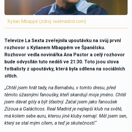
Kylian Mbappé (zdroj: realmadrid.com)
Televize La Sexta zveřejnila upoutávku na svůj první
rozhovor s Kylianem Mbappém ve Španělsku.
Rozhovor vedla novinářka Ana Pastor a celý rozhovor
bude odvysílán tuto neděli ve 21:30. Toto jsou slova
fotbalisty z upoutávky, která byla sdílena na sociálních
sítích.
„
Chtěl jsem hrát tady, na Bernabéu, v tomto dresu, před
těmito úžasnými fanoušky, kteří skandují moje jméno. Chtěl
jsem dávat góly a být šťastný. Začal jsem jako fanoušek
Zizoua a Galácticos. Real Madrid je nejlepší klub na světě,
má kolem sebe auru, kterou jiné kluby nemají. Měl jsem sen,
který se stal mým cílem, a teď je skutečností
.“