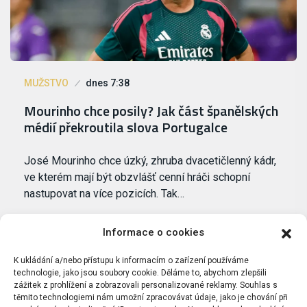
MUŽSTVO
dnes 7:38
Mourinho chce posily? Jak část španělských
médií překroutila slova Portugalce
José Mourinho chce úzký, zhruba dvacetičlenný kádr,
ve kterém mají být obzvlášť cenní hráči schopní
nastupovat na více pozicích. Tak…
Informace o cookies
K ukládání a/nebo přístupu k informacím o zařízení používáme
technologie, jako jsou soubory cookie. Děláme to, abychom zlepšili
zážitek z prohlížení a zobrazovali personalizované reklamy. Souhlas s
těmito technologiemi nám umožní zpracovávat údaje, jako je chování při