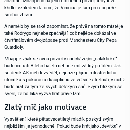
adaptací Mbappého na jeho oblíbenou pozici, tedy levé
křídlo, vzhledem k tomu, že Vinícius je tam pro soupeře
smrtící zbraní.
A nemělo by se také zapomínat, že právě na tomto místě je
také Rodrygo nejnebezpečnější, což nejlépe dokázal ve
čtvrtfinálovém dvojzápase proti Manchesteru City Pepa
Guardioly.
Mbappé však se svou pozicí v nadcházející „galaktické“
budoucnosti Bílého baletu nebude mít žádný problém. Jak
se deník AS měl dozvědět, nejenže přijme roli středního
útočníka s pokorou a disciplínou ve většině střetnutí, v nichž
bude hrát za tým ze svých dětských snů. Svým blízkým se
svěřil, že ho láká výzva hrát právě tam.
Zlatý míč jako motivace
Vysvětlení, které pětadvacetiletý mladík poskytl svým
nejbližším, je jednoduché. Pokud bude hrát jako „devítka“ v