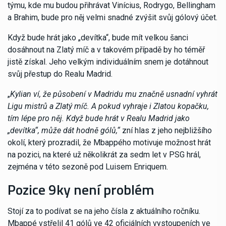
týmu, kde mu budou přihrávat Vinícius, Rodrygo, Bellingham
a Brahim, bude pro něj velmi snadné zvýšit svůj gólový účet.
Když bude hrát jako „devítka“, bude mít velkou šanci
dosáhnout na Zlatý míč a v takovém případě by ho téměř
jistě získal. Jeho velkým individuálním snem je dotáhnout
svůj přestup do Realu Madrid.
„
Kylian ví, že působení v Madridu mu značně usnadní vyhrát
Ligu mistrů a Zlatý míč. A pokud vyhraje i Zlatou kopačku,
tím lépe pro něj. Když bude hrát v Realu Madrid jako
„devítka“, může dát hodně gólů,“
zní hlas z jeho nejbližšího
okolí, který prozradil, že Mbappého motivuje možnost hrát
na pozici, na které už několikrát za sedm let v PSG hrál,
zejména v této sezoně pod Luisem Enriquem.
Pozice 9ky není problém
Stojí za to podívat se na jeho čísla z aktuálního ročníku.
Mbappé vstřelil 41 gólů ve 42 oficiálních vystoupeních ve