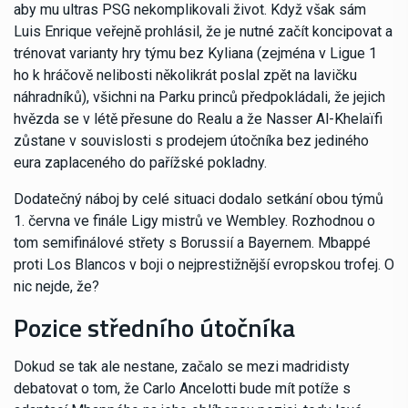
aby mu ultras PSG nekomplikovali život. Když však sám
Luis Enrique veřejně prohlásil, že je nutné začít koncipovat a
trénovat varianty hry týmu bez Kyliana (zejména v Ligue 1
ho k hráčově nelibosti několikrát poslal zpět na lavičku
náhradníků), všichni na Parku princů předpokládali, že jejich
hvězda se v létě přesune do Realu a že Nasser Al-Khelaïfi
zůstane v souvislosti s prodejem útočníka bez jediného
eura zaplaceného do pařížské pokladny.
Dodatečný náboj by celé situaci dodalo setkání obou týmů
1. června ve finále Ligy mistrů ve Wembley. Rozhodnou o
tom semifinálové střety s Borussií a Bayernem. Mbappé
proti Los Blancos v boji o nejprestižnější evropskou trofej. O
nic nejde, že?
Pozice středního útočníka
Dokud se tak ale nestane, začalo se mezi madridisty
debatovat o tom, že Carlo Ancelotti bude mít potíže s