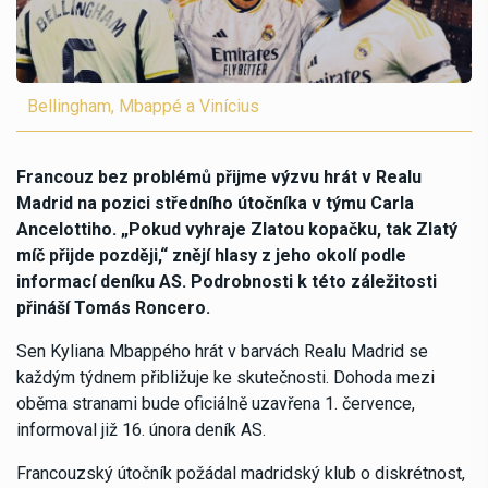
Bellingham, Mbappé a Vinícius
Francouz bez problémů přijme výzvu hrát v Realu
Madrid na pozici středního útočníka v týmu Carla
Ancelottiho. „Pokud vyhraje Zlatou kopačku, tak Zlatý
míč přijde později,“ znějí hlasy z jeho okolí podle
informací deníku AS. Podrobnosti k této záležitosti
přináší Tomás Roncero.
Sen Kyliana Mbappého hrát v barvách Realu Madrid se
každým týdnem přibližuje ke skutečnosti. Dohoda mezi
oběma stranami bude oficiálně uzavřena 1. července,
informoval již 16. února deník AS.
Francouzský útočník požádal madridský klub o diskrétnost,