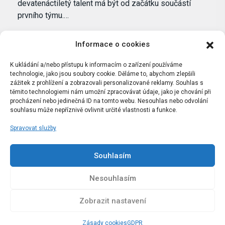
devatenáctiletý talent má být od začátku součástí
prvního týmu.…
Informace o cookies
K ukládání a/nebo přístupu k informacím o zařízení používáme
technologie, jako jsou soubory cookie. Děláme to, abychom zlepšili
zážitek z prohlížení a zobrazovali personalizované reklamy. Souhlas s
těmito technologiemi nám umožní zpracovávat údaje, jako je chování při
procházení nebo jedinečná ID na tomto webu. Nesouhlas nebo odvolání
souhlasu může nepříznivě ovlivnit určité vlastnosti a funkce.
Spravovat služby
Portál Bílýbalet.cz byl založen pod názvem Real-
Madrid.cz v roce 2007
Souhlasím
Kopírování obsahu je přísně zakázáno.
Nesouhlasím
Zobrazit nastavení
Zásady cookies
GDPR