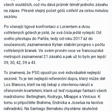
všech soutěžích, což mu dává průměr téměř jednoho zásahu
na zápas. Přesně stejný počet gólů vstřelil za celou minulou
sezónu.
Po včerejší ligové konfrontaci s Lorientem a dvou
vstřelených gólech je jisté, že svá čísla ještě vylepší. Od
svého přestupu do Paříže, tedy od roku 2017 až do
současnosti, zaznamenává Kylian stabilní progres v počtu
vstřelených branek. Ve svém prvním roce ve francouzské
metropoli zaznamenal 21 zásahů a pak už to bylo jen lepší:
39, 30, 42, 39 a 43.
To znamená, že PSG opustí po své individuálně nejlepší
sezoně. To je ten nejlepší referenční dopis, který může dát
Los Blancos, kteří na něj čekají s otevřenou náručí a
ofenzivním kvartetem, které už teď rozpaluje fantazii všech
madridismo: Bellingham, Rodrygo, Mbappé a Vinícius. K
tomu si připočtěte Brahima, Endricka a Joselua na lavičce
náhradníků. Na Santiago Bernabéu chystáme skutečně