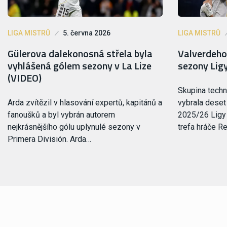
LIGA MISTRŮ
5. června 2026
LIGA MISTRŮ
Gülerova dalekonosná střela byla
Valverdeho 
vyhlášená gólem sezony v La Lize
sezony Lig
(VIDEO)
Skupina tech
Arda zvítězil v hlasování expertů, kapitánů a
vybrala deset
fanoušků a byl vybrán autorem
2025/26 Ligy 
nejkrásnějšího gólu uplynulé sezony v
trefa hráče R
Primera División. Arda…