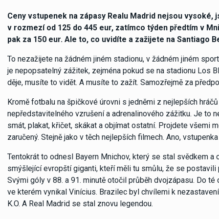
Ceny vstupenek na zápasy Realu Madrid nejsou vysoké, j
v rozmezí od 125 do 445 eur, zatímco týden předtím v Mnich
pak za 150 eur. Ale to, co uvidíte a zažijete na Santiago 
To nezažijete na žádném jiném stadionu, v žádném jiném sport
je nepopsatelný zážitek, zejména pokud se na stadionu Los Bl
děje, musíte to vidět. A musíte to zažít. Samozřejmě za předpo
Kromě fotbalu na špičkové úrovni s jedněmi z nejlepších hráčů
nepředstavitelného vzrušení a adrenalinového zážitku. Je to 
smát, plakat, křičet, skákat a objímat ostatní. Projdete všem
zaručený. Stejně jako v těch nejlepších filmech. Ano, vstupenka j
Tentokrát to odnesl Bayern Mnichov, který se stal svědkem 
smýšlející evropští giganti, kteří měli tu smůlu, že se postavil
Svými góly v 88. a 91. minutě otočil průběh dvojzápasu. Do té
ve kterém vynikal Vinícius. Brazilec byl chvílemi k nezastavení.
K.O. A Real Madrid se stal znovu legendou.