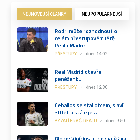
NEJNOVĚJŠÍ ČLÁNKY
NEJPOPULÁRNĚJŠÍ
Rodri může rozhodnout o
celém přestupovém létě
Realu Madrid
PŘESTUPY
dnes 14:02
Real Madrid otevřel
peněženku
PŘESTUPY
dnes 12:30
Ceballos se stal otcem, slaví
30 let a stále je…
BÝVALÍ HRÁČI REALU
dnes 9:50
Globo: Vinícius bude vydělávat