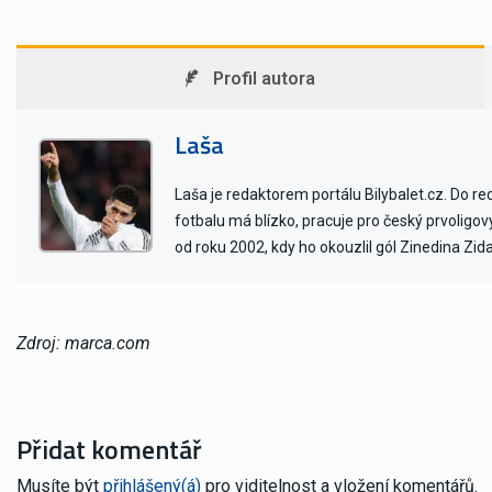
Profil autora
Laša
Laša je redaktorem portálu Bilybalet.cz. Do r
fotbalu má blízko, pracuje pro český prvoligo
od roku 2002, kdy ho okouzlil gól Zinedina Zid
Zdroj: marca.com
Přidat komentář
Musíte být
přihlášený(á)
pro viditelnost a vložení komentářů.