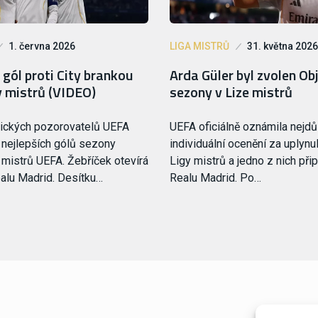
1. června 2026
LIGA MISTRŮ
31. května 2026
gól proti City brankou
Arda Güler byl zvolen O
y mistrů (VIDEO)
sezony v Lize mistrů
nických pozorovatelů UEFA
UEFA oficiálně oznámila nejdůl
 nejlepších gólů sezony
individuální ocenění za uplyn
mistrů UEFA. Žebříček otevírá
Ligy mistrů a jedno z nich přip
ealu Madrid. Desítku…
Realu Madrid. Po…