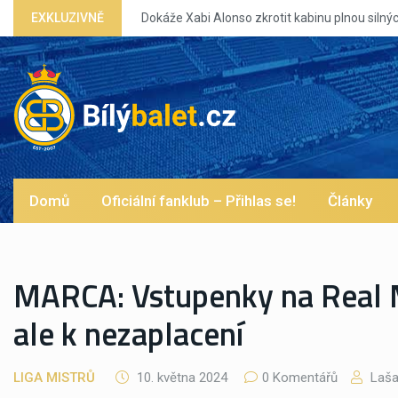
Dokáže Xabi Alonso zkrotit kabinu plnou silných eg?
EXKLUZIVNĚ
Domů
Oficiální fanklub – Přihlas se!
Články
MARCA: Vstupenky na Real Ma
ale k nezaplacení
LIGA MISTRŮ
10. května 2024
0 Komentářů
Laš