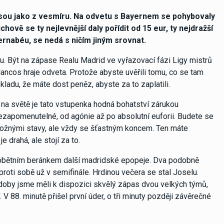
sou jako z vesmíru. Na odvetu s Bayernem se pohybovaly
ově se ty nejlevnější daly pořídit od 15 eur, ty nejdražší
Bernabéu, se nedá s ničím jiným srovnat.
u. Být na zápase Realu Madrid ve vyřazovací fázi Ligy mistrů
ancos hraje odveta. Protože abyste uvěřili tomu, co se tam
kladu, že máte dost peněz, abyste za to zaplatili.
 na světě je tato vstupenka hodná bohatství zárukou
nezapomenutelné, od agónie až po absolutní euforii. Budete se
i možnými stavy, ale vždy se šťastným koncem. Ten máte
e drahá, ale stojí za to.
a obětním beránkem další madridské epopeje. Dva podobně
i proti sobě už v semifinále. Hrdinou večera se stal Joselu.
 doby jsme měli k dispozici skvělý zápas dvou velkých týmů,
 V 88. minutě přišel první úder, o tři minuty později závěrečné