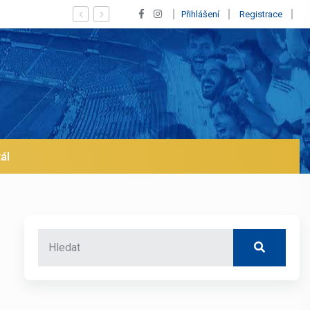
Vypískaný Vinícius! Blíží se jeho odchod z Realu a pustí se klub na t
Přihlášení
Registrace
ál