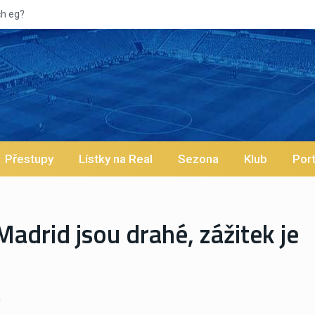
Přestupy
Lístky na Real
Sezona
Klub
Port
drid jsou drahé, zážitek je
a