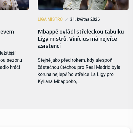
LIGA MISTRŮ
31. května 2026
bjevem
Mbappé ovládl střeleckou tabulku
Ligy mistrů, Vinícius má nejvíce
asistencí
ežitější
ulou sezonu
Stejně jako před rokem, kdy alespoň
adlo hráči
částečnou útěchou pro Real Madrid byla
koruna nejlepšího střelce La Ligy pro
Kyliana Mbappého,…