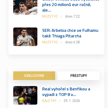
přes 20 milionů eur ročně,
ale…
MUŽSTVO
dnes 7:22
SER: Arbeloa chce ve Fulhamu
také Thiaga Pitarcha
MUŽSTVO
dnes 6:28
EXKLUZIVNĚ
PŘESTUPY
Real vyhořel s Benfikou a
vypadl z TOP 8 v…
BALETKY
29. 1. 2026