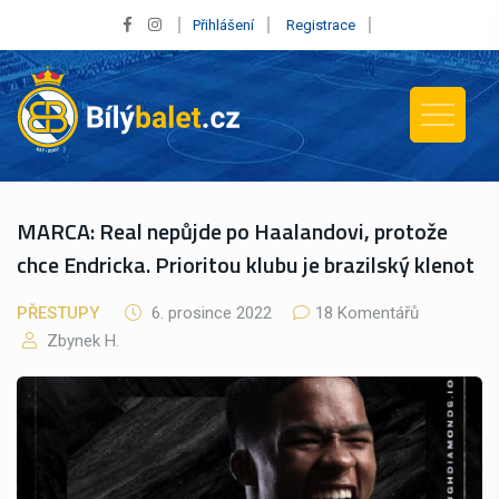
Přihlášení
Registrace
MARCA: Real nepůjde po Haalandovi, protože
chce Endricka. Prioritou klubu je brazilský klenot
PŘESTUPY
6. prosince 2022
18 Komentářů
Zbynek H.