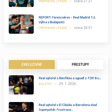
včera 21:21
PŘÍPRAVNÉ UTKÁNÍ
REPORT: Ferencváros - Real Madrid 1:2.
Výhra v Budapešti
včera 20:51
PŘÍPRAVNÉ UTKÁNÍ
EXKLUZIVNĚ
PŘESTUPY
Real vyhořel s Benfikou a vypadl z TOP 8 v…
29. 1. 2026
BALETKY
Real vyhořel v El Clásiku a Barcelona slaví
Superpohár. Frustrace…