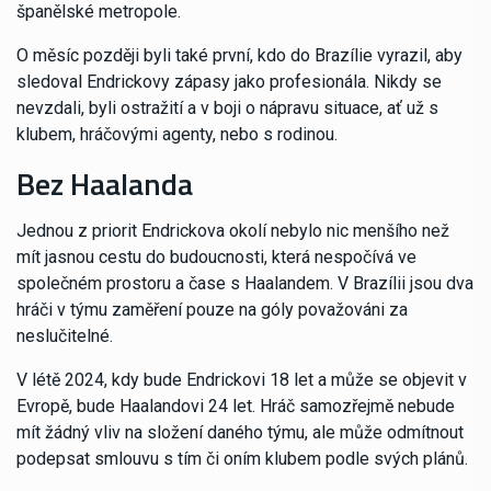
španělské metropole.
O měsíc později byli také první, kdo do Brazílie vyrazil, aby
sledoval Endrickovy zápasy jako profesionála. Nikdy se
nevzdali, byli ostražití a v boji o nápravu situace, ať už s
klubem, hráčovými agenty, nebo s rodinou.
Bez Haalanda
Jednou z priorit Endrickova okolí nebylo nic menšího než
mít jasnou cestu do budoucnosti, která nespočívá ve
společném prostoru a čase s Haalandem. V Brazílii jsou dva
hráči v týmu zaměření pouze na góly považováni za
neslučitelné.
V létě 2024, kdy bude Endrickovi 18 let a může se objevit v
Evropě, bude Haalandovi 24 let. Hráč samozřejmě nebude
mít žádný vliv na složení daného týmu, ale může odmítnout
podepsat smlouvu s tím či oním klubem podle svých plánů.