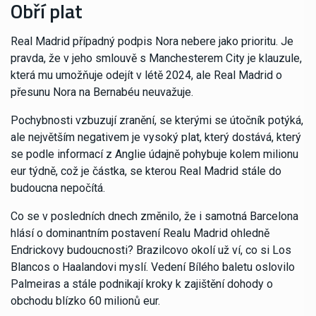
Obří plat
Real Madrid případný podpis Nora nebere jako prioritu. Je
pravda, že v jeho smlouvě s Manchesterem City je klauzule,
která mu umožňuje odejít v létě 2024, ale Real Madrid o
přesunu Nora na Bernabéu neuvažuje.
Pochybnosti vzbuzují zranění, se kterými se útočník potýká,
ale největším negativem je vysoký plat, který dostává, který
se podle informací z Anglie údajně pohybuje kolem milionu
eur týdně, což je částka, se kterou Real Madrid stále do
budoucna nepočítá.
Co se v posledních dnech změnilo, že i samotná Barcelona
hlásí o dominantním postavení Realu Madrid ohledně
Endrickovy budoucnosti? Brazilcovo okolí už ví, co si Los
Blancos o Haalandovi myslí. Vedení Bílého baletu oslovilo
Palmeiras a stále podnikají kroky k zajištění dohody o
obchodu blízko 60 milionů eur.