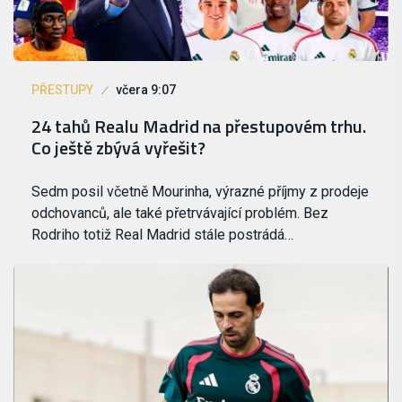
PŘESTUPY
včera 9:07
24 tahů Realu Madrid na přestupovém trhu.
Co ještě zbývá vyřešit?
Sedm posil včetně Mourinha, výrazné příjmy z prodeje
odchovanců, ale také přetrvávající problém. Bez
Rodriho totiž Real Madrid stále postrádá…