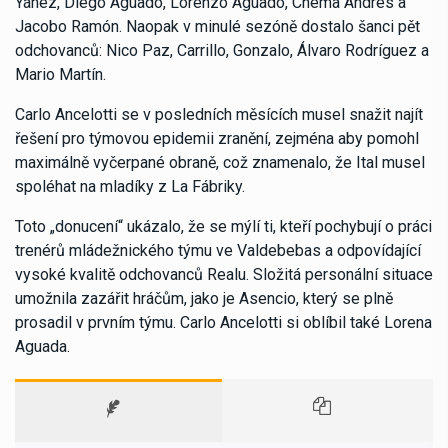
Yáñez, Diego Aguado, Lorenzo Aguado, Chema Andrés a
Jacobo Ramón. Naopak v minulé sezóně dostalo šanci pět
odchovanců: Nico Paz, Carrillo, Gonzalo, Álvaro Rodríguez a
Mario Martín.
Carlo Ancelotti se v posledních měsících musel snažit najít
řešení pro týmovou epidemii zranění, zejména aby pomohl
maximálně vyčerpané obraně, což znamenalo, že Ital musel
spoléhat na mladíky z La Fábriky.
Toto „donucení“ ukázalo, že se mýlí ti, kteří pochybují o práci
trenérů mládežnického týmu ve Valdebebas a odpovídající
vysoké kvalitě odchovanců Realu. Složitá personální situace
umožnila zazářit hráčům, jako je Asencio, který se plně
prosadil v prvním týmu. Carlo Ancelotti si oblíbil také Lorena
Aguada.