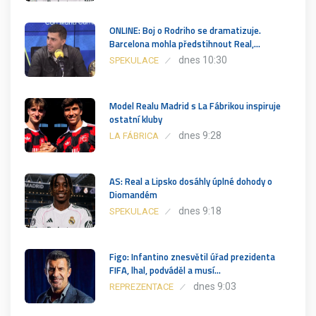
ONLINE: Boj o Rodriho se dramatizuje.
Barcelona mohla předstihnout Real,…
dnes 10:30
SPEKULACE
Model Realu Madrid s La Fábrikou inspiruje
ostatní kluby
dnes 9:28
LA FÁBRICA
AS: Real a Lipsko dosáhly úplné dohody o
Diomandém
dnes 9:18
SPEKULACE
Figo: Infantino znesvětil úřad prezidenta
FIFA, lhal, podváděl a musí…
dnes 9:03
REPREZENTACE