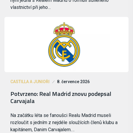
nyní jedná s Realem Madrid o formuli sdíleného
vlastnictví při jeho…
CASTILLA A JUNIOŘI
8. července 2026
Potvrzeno: Real Madrid znovu podepsal
Carvajala
Na začátku léta se fanoušci Realu Madrid museli
rozloučit s jedním z nejdéle sloužících členů klubu a
kapitánem, Danim Carvajalem.…