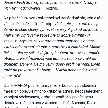
dosavadních 308 zápasech jsem se o to snažil. Někdy v
nich byli i odchovanci“
– přiznal.
Na páteční tiskové konferenci byl trenér dotázán, zda v této
věci změnil názor. Trenér odpověděl:
„Ne, je to pořád stejné.
Záměr je stále stejný: vyhrávat zápasy. A pokud odchovanci
hrají a my vyhráváme zápasy, je to dobře a minuty si
zaslouží. Myslím, že v tomto období zejména v obraně
využili odchovanci situace s problémy a zraněními. Musím
říct, že toho využili skvělým způsobem, protože v minulém
období si Raúl [Asencio] vedl dobře, Jacobo se vrátil po
dlouhém zranění, ale má velmi dobrý profil na hraní, Loren
totéž na pravé straně obrany….. Využili nedostatků, které
jsme měli“.
Deník MARCA poznamenává, že ačkoli se v posledních
měsících objevuje mnoho kritiky na adresu nedostatečného
zapojení odchovanců, v této sezoně již v prvním týmu
debutovalo šest hráčů z akademie: Raúl Asencio, Daniel