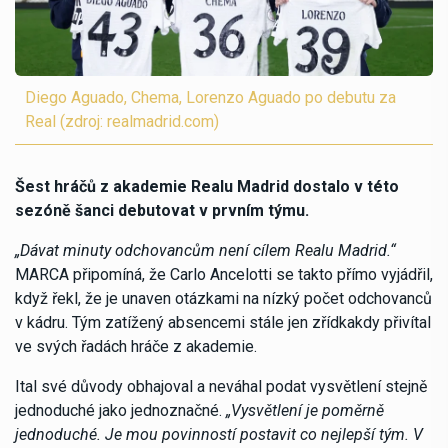
Diego Aguado, Chema, Lorenzo Aguado po debutu za
Real (zdroj: realmadrid.com)
Šest hráčů z akademie Realu Madrid dostalo v této
sezóně šanci debutovat v prvním týmu.
„Dávat minuty odchovancům není cílem Realu Madrid.“
MARCA připomíná, že Carlo Ancelotti se takto přímo vyjádřil,
když řekl, že je unaven otázkami na nízký počet odchovanců
v kádru. Tým zatížený absencemi stále jen zřídkakdy přivítal
ve svých řadách hráče z akademie.
Ital své důvody obhajoval a neváhal podat vysvětlení stejně
jednoduché jako jednoznačné.
„Vysvětlení je poměrně
jednoduché. Je mou povinností postavit co nejlepší tým. V