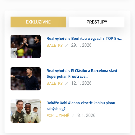
EXKLUZIVNĚ
PŘESTUPY
Real vyhořel s Benfikou a vypadl z TOP 8 v…
29. 1. 2026
BALETKY
Real vyhořel v El Clásiku a Barcelona slaví
Superpohár. Frustrace…
12. 1. 2026
BALETKY
Dokáže Xabi Alonso zkrotit kabinu plnou
silných eg?
8. 1. 2026
EXKLUZIVNĚ