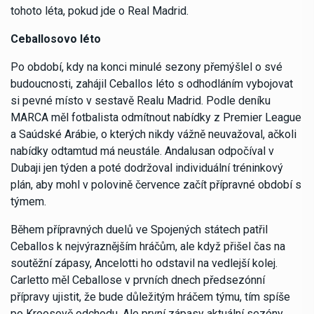
tohoto léta, pokud jde o Real Madrid.
Ceballosovo léto
Po období, kdy na konci minulé sezony přemýšlel o své
budoucnosti, zahájil Ceballos léto s odhodláním vybojovat
si pevné místo v sestavě Realu Madrid. Podle deníku
MARCA měl fotbalista odmítnout nabídky z Premier League
a Saúdské Arábie, o kterých nikdy vážně neuvažoval, ačkoli
nabídky odtamtud má neustále. Andalusan odpočíval v
Dubaji jen týden a poté dodržoval individuální tréninkový
plán, aby mohl v polovině července začít přípravné období s
týmem.
Během přípravných duelů ve Spojených státech patřil
Ceballos k nejvýraznějším hráčům, ale když přišel čas na
soutěžní zápasy, Ancelotti ho odstavil na vedlejší kolej.
Carletto měl Ceballose v prvních dnech předsezónní
přípravy ujistit, že bude důležitým hráčem týmu, tím spíše
po Kroosově odchodu. Ale první zápasy aktuální sezóny