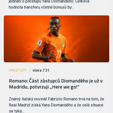
jednání o přestupu Yana Diomandého. Celková
hodnota transferu včetně bonusů by…
PŘESTUPY
včera 7:31
Romano: Část zástupců Diomandého je už v
Madridu, potvrzuji „Here we go!”
Známý italský novinář Fabrizio Romano trvá na tom, že
Real Madrid získá Yana Diomandého a že celá situace
se týká…