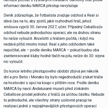
informací deníku MARCA přestup nevylučuje.
Deník zdůrazňuje, že fotbalista zvažuje odchod a Real si
dává čas na to, aby zjistil, jaké rozhodnutí hráč, jehož
smlouva vyprší 30. června 2027, učiní. Případný Ceballosův
odchod nebude jednoduchou operací, ale na druhou stranu
ho nelze vyloučit. Ancelotti s hráčem počítá, i když mu
nedává příliš mnoho minut. Real s jeho odchodem také
nepočítal, ale – podle deníku MARCA – pokud budou oba
zainteresované kluby hodně tlačit na pilu, nelze do 30. srpna
nic vyloučit.
Do konce letního přestupového období zbývá jen několik
dní a pro Betis i Monako by bylo nejjednodušší získat hráče
na hostování s opcí na koupi v příštím roce. Podle deníku
MARCA by navíc Andalusané museli před získáním
Ceballose prodat jednoho z hráčů za určitou částku. Nebude
to jednoduché, ale všechny strany usilovně pracují na
realizaci jedné z nejzajímavějších přestupových operací