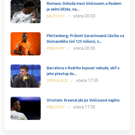
Romano: Dohoda mezi Viníciusem a Realem
je velmi blízko, na…
včera 20:03
MUŽSTVO
Plettenberg: Průlom! Garantovaná částka za
Diomandého činí 125 milionů, s…
včera 20:00
PŘESTUPY
Barcelona o Rodriho bojovat nebude, věří v
jeho přestup do…
včera 17:35
SPEKULACE
Ornstein: Arsenal jde po Viníciusovi naplno
včera 17:30
PŘESTUPY