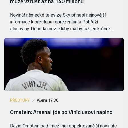
může vzrůst až na 140 milionů
Novinář německé televize Sky přinesl nejnovější
informace k přestupu reprezentanta Pobřeží
slonoviny. Dohoda mezi kluby má být už jen krůček…
PŘESTUPY
včera 17:30
Ornstein: Arsenal jde po Viníciusovi naplno
David Ornstein patří mezi nejrespektovanější novináře