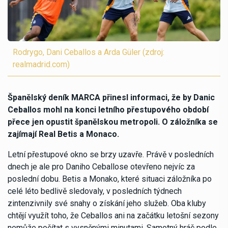
Rodrygo, Dani Ceballos a Arda Güler (zdroj:
realmadrid.com)
Španělský deník MARCA přinesl informaci, že by Danic
Ceballos mohl na konci letního přestupového období
přece jen opustit španělskou metropoli. O záložníka se
zajímají Real Betis a Monaco.
Letní přestupové okno se brzy uzavře. Právě v posledních
dnech je ale pro Daniho Ceballose otevřeno nejvíc za
poslední dobu. Betis a Monako, které situaci záložníka po
celé léto bedlivě sledovaly, v posledních týdnech
zintenzivnily své snahy o získání jeho služeb. Oba kluby
chtějí využít toho, že Ceballos ani na začátku letošní sezony
nemůže počítat s vysněnými minutami. Samotný hráč podle