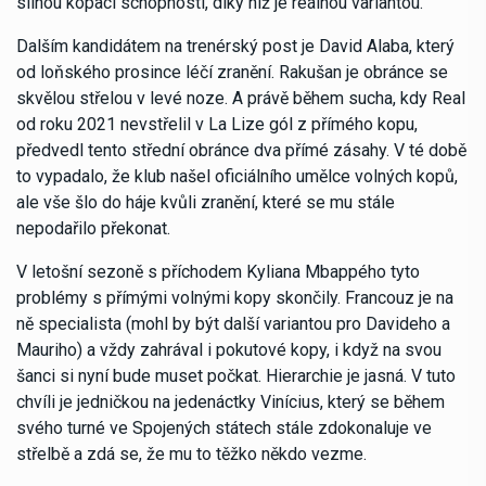
silnou kopací schopností, díky níž je reálnou variantou.
Dalším kandidátem na trenérský post je David Alaba, který
od loňského prosince léčí zranění. Rakušan je obránce se
skvělou střelou v levé noze. A právě během sucha, kdy Real
od roku 2021 nevstřelil v La Lize gól z přímého kopu,
předvedl tento střední obránce dva přímé zásahy. V té době
to vypadalo, že klub našel oficiálního umělce volných kopů,
ale vše šlo do háje kvůli zranění, které se mu stále
nepodařilo překonat.
V letošní sezoně s příchodem Kyliana Mbappého tyto
problémy s přímými volnými kopy skončily. Francouz je na
ně specialista (mohl by být další variantou pro Davideho a
Mauriho) a vždy zahrával i pokutové kopy, i když na svou
šanci si nyní bude muset počkat. Hierarchie je jasná. V tuto
chvíli je jedničkou na jedenáctky Vinícius, který se během
svého turné ve Spojených státech stále zdokonaluje ve
střelbě a zdá se, že mu to těžko někdo vezme.