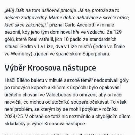
„
Můj štáb na tom usilovně pracuje. Já ne, protože za to
nejsem zodpovědný. Máme dobré nahrávače a skvělé hráče,
kteří akce zakončují,“
přiznal Carlo Ancelotti v minulé
sezoně, kdy jeho tým dominoval hře ve vzduchu. Ze 129
gólů, které Real vstřelil, jich 10 padlo ze standardních
situací. Sedm v La Lize, dva v Lize mistrů (jeden ve finále
ve Wembley) a jeden ve španělském Superpoháru.
Výběr Kroosova nástupce
Hráči Bílého baletu v minulé sezoně téměř nedostávali góly
po rohových kopech a klíčem k úspěchu bylo opakování
určitého chování ve Valdebebas do omrzení, aby si hráči
nacvičili, co mohou od útočníků soupeře očekávat. To však
není problém, se kterým by se mohli potýkat v ročníku
2024/25. V obraně se totiž nic nezměnilo a chybějícím dílem
skládačky je výběr Kroosova nástupce.