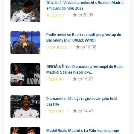
Oficiálně: Vinícius prodloužil s Realem Madrid
smlouvu do roku 2032
dnes 20:09
MUŽSTVO
Podle médií se Rodri rozhodl pro přestup do
Barcelony (AKTUALIZOVÁNO)
dnes 16:30
SPEKULACE
OFICIÁLNĚ: Yan Diomande přestoupil do Realu
Madrid! Stal se historicky…
dnes 16:21
PŘESTUPY
Diomandé může být registrován jako hráč
Castilly
dnes 14:47
PŘESTUPY
Model Realu Madrid s La Fábrikou inspiruje