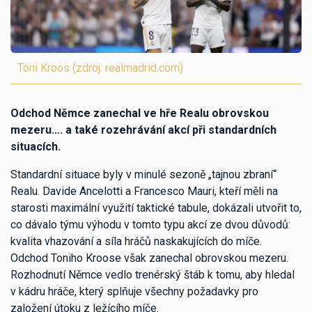
Toni Kroos (zdroj: realmadrid.com)
Odchod Němce zanechal ve hře Realu obrovskou
mezeru…. a také rozehrávání akcí při standardních
situacích.
Standardní situace byly v minulé sezoně „tajnou zbraní“
Realu. Davide Ancelotti a Francesco Mauri, kteří měli na
starosti maximální využití taktické tabule, dokázali utvořit to,
co dávalo týmu výhodu v tomto typu akcí ze dvou důvodů:
kvalita vhazování a síla hráčů naskakujících do míče.
Odchod Toniho Kroose však zanechal obrovskou mezeru.
Rozhodnutí Němce vedlo trenérský štáb k tomu, aby hledal
v kádru hráče, který splňuje všechny požadavky pro
založení útoku z ležícího míče.