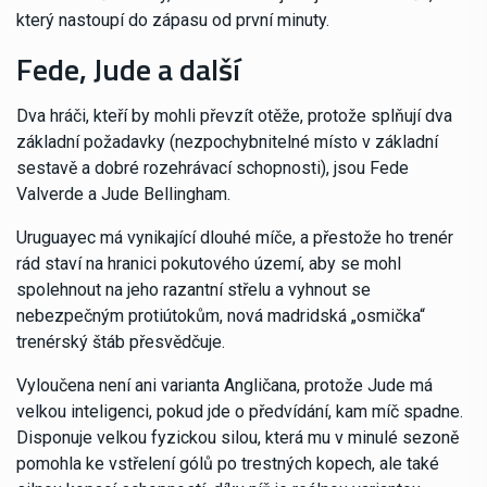
který nastoupí do zápasu od první minuty.
Fede, Jude a další
Dva hráči, kteří by mohli převzít otěže, protože splňují dva
základní požadavky (nezpochybnitelné místo v základní
sestavě a dobré rozehrávací schopnosti), jsou Fede
Valverde a Jude Bellingham.
Uruguayec má vynikající dlouhé míče, a přestože ho trenér
rád staví na hranici pokutového území, aby se mohl
spolehnout na jeho razantní střelu a vyhnout se
nebezpečným protiútokům, nová madridská „osmička“
trenérský štáb přesvědčuje.
Vyloučena není ani varianta Angličana, protože Jude má
velkou inteligenci, pokud jde o předvídání, kam míč spadne.
Disponuje velkou fyzickou silou, která mu v minulé sezoně
pomohla ke vstřelení gólů po trestných kopech, ale také