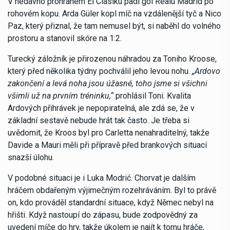
V nedávno prohraném El Clásiku padl gól Realu Madrid po
rohovém kopu. Arda Güler kopl míč na vzdálenější tyč a Nico
Paz, který přiznal, že tam nemusel být, si naběhl do volného
prostoru a stanovil skóre na 1:2.
Turecký záložník je přirozenou náhradou za Toniho Kroose,
který před několika týdny pochválil jeho levou nohu.
„Ardovo
zakončení a levá noha jsou úžasné, toho jsme si všichni
všimli už na prvním tréninku,“
prohlásil Toni. Kvalita
Ardových přihrávek je nepopiratelná, ale zdá se, že v
základní sestavě nebude hrát tak často. Je třeba si
uvědomit, že Kroos byl pro Carletta nenahraditelný, takže
Davide a Mauri měli při přípravě před brankových situací
snazší úlohu.
V podobné situaci je i Luka Modrić. Chorvat je dalším
hráčem obdařeným výjimečným rozehráváním. Byl to právě
on, kdo prováděl standardní situace, když Němec nebyl na
hřišti. Když nastoupí do zápasu, bude zodpovědný za
uvedení míče do hry, takže úkolem je najít k tomu hráče,