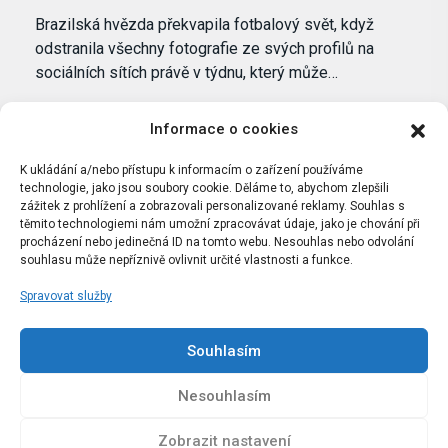
Brazilská hvězda překvapila fotbalový svět, když
odstranila všechny fotografie ze svých profilů na
sociálních sítích právě v týdnu, který může…
Informace o cookies
K ukládání a/nebo přístupu k informacím o zařízení používáme
technologie, jako jsou soubory cookie. Děláme to, abychom zlepšili
zážitek z prohlížení a zobrazovali personalizované reklamy. Souhlas s
těmito technologiemi nám umožní zpracovávat údaje, jako je chování při
procházení nebo jedinečná ID na tomto webu. Nesouhlas nebo odvolání
souhlasu může nepříznivě ovlivnit určité vlastnosti a funkce.
Spravovat služby
Portál Bílýbalet.cz byl založen pod názvem Real-
Madrid.cz v roce 2007
Souhlasím
Kopírování obsahu je přísně zakázáno.
Nesouhlasím
Zobrazit nastavení