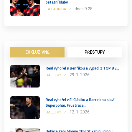
ostatní kluby
dnes 9:28
LA FÁBRICA
EXKLUZIVNĚ
PŘESTUPY
Real vyhořel s Benfikou a vypadl z TOP 8 v…
29. 1. 2026
BALETKY
Real vyhořel v El Clásiku a Barcelona slaví
Superpohár. Frustrace…
12. 1. 2026
BALETKY
Dokáže Xabi Alonso zkrotit kabinu plnou