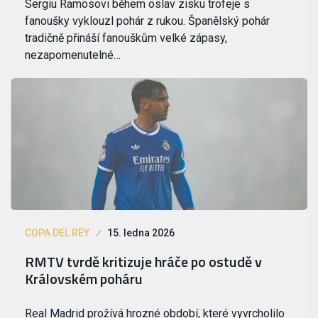
Sergiu Ramosovi během oslav zisku trofeje s
fanoušky vyklouzl pohár z rukou. Španělský pohár
tradičně přináší fanouškům velké zápasy,
nezapomenutelné…
COPA DEL REY
15. ledna 2026
RMTV tvrdě kritizuje hráče po ostudě v
Královském poháru
Real Madrid prožívá hrozné období, které vyvrcholilo