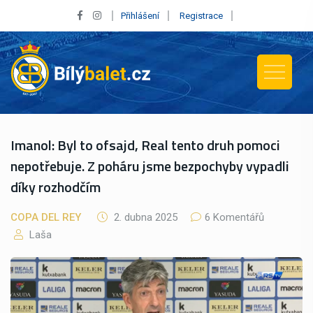
Přihlášení
Registrace
Imanol: Byl to ofsajd, Real tento druh pomoci
nepotřebuje. Z poháru jsme bezpochyby vypadli
díky rozhodčím
COPA DEL REY
2. dubna 2025
6 Komentářů
Laša