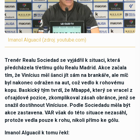
Imanol Alguacil (zdroj: youtube.com)
Trenér Realu Sociedad se vyjádřil k situaci, která
předcházela třetímu gólu Realu Madrid. Akce začala
tím, že Vinícius měl šanci jít sám na brankáře, ale míč
byl nakonec odražen na aut, což vedlo k rohovému
kopu. Baskický tým tvrdí, že Mbappé, který se vracel z
ofsajdové pozice, zkomplikoval zásah obránce, jenž se
snažil dostihnout Viníciuse. Podle Sociedadu měla být
akce zastavena. VAR však do této situace nezasáhl,
protože vedla pouze k rohu, nikoli přímo ke gólu.
Imanol Alguacil k tomu řekl: