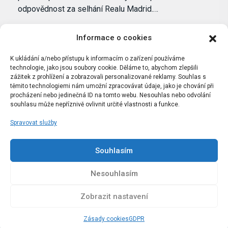
odpovědnost za selhání Realu Madrid.…
Informace o cookies
K ukládání a/nebo přístupu k informacím o zařízení používáme
technologie, jako jsou soubory cookie. Děláme to, abychom zlepšili
zážitek z prohlížení a zobrazovali personalizované reklamy. Souhlas s
těmito technologiemi nám umožní zpracovávat údaje, jako je chování při
procházení nebo jedinečná ID na tomto webu. Nesouhlas nebo odvolání
souhlasu může nepříznivě ovlivnit určité vlastnosti a funkce.
Spravovat služby
Portál Bílýbalet.cz byl založen pod názvem Real-
Madrid.cz v roce 2007
Souhlasím
Kopírování obsahu je přísně zakázáno.
Nesouhlasím
Zobrazit nastavení
Zásady cookies
GDPR