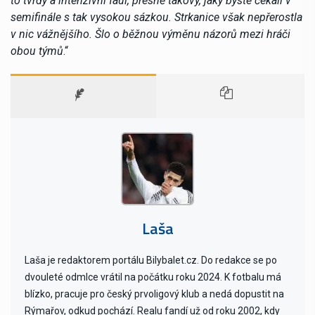
to tvrdý a intenzivní faul, přesně takový, jaký byste čekali v
semifinále s tak vysokou sázkou. Strkanice však nepřerostla
v nic vážnějšího. Šlo o běžnou výměnu názorů mezi hráči
obou týmů
.“
Laša
Laša je redaktorem portálu Bilybalet.cz. Do redakce se po
dvouleté odmlce vrátil na počátku roku 2024. K fotbalu má
blízko, pracuje pro český prvoligový klub a nedá dopustit na
Rýmařov, odkud pochází. Realu fandí už od roku 2002, kdy