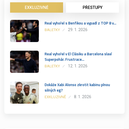
EXKLUZIVNĚ
PŘESTUPY
Real vyhořel s Benfikou a vypadl z TOP 8 v…
29. 1. 2026
BALETKY
Real vyhořel v El Clásiku a Barcelona slaví
Superpohár. Frustrace…
12. 1. 2026
BALETKY
Dokáže Xabi Alonso zkrotit kabinu plnou
silných eg?
8. 1. 2026
EXKLUZIVNĚ