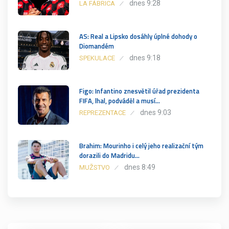
dnes 9:28
LA FÁBRICA
AS: Real a Lipsko dosáhly úplné dohody o
Diomandém
dnes 9:18
SPEKULACE
Figo: Infantino znesvětil úřad prezidenta
FIFA, lhal, podváděl a musí…
dnes 9:03
REPREZENTACE
Brahim: Mourinho i celý jeho realizační tým
dorazili do Madridu…
dnes 8:49
MUŽSTVO