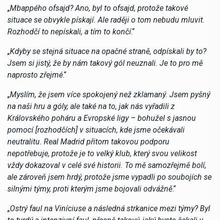
„
Mbappého ofsajd? Ano, byl to ofsajd, protože takové
situace se obvykle pískají. Ale raději o tom nebudu mluvit.
Rozhodčí to nepískali, a tím to končí
.“
„
Kdyby se stejná situace na opačné straně, odpískali by to?
Jsem si jistý, že by nám takový gól neuznali. Je to pro mě
naprosto zřejmé
.“
„
Myslím, že jsem více spokojený než zklamaný. Jsem pyšný
na naši hru a góly, ale také na to, jak nás vyřadili z
Královského poháru a Evropské ligy – bohužel s jasnou
pomocí [rozhodčích] v situacích, kde jsme očekávali
neutralitu. Real Madrid přitom takovou podporu
nepotřebuje, protože je to velký klub, který svou velikost
vždy dokazoval v celé své historii. To mě samozřejmě bolí,
ale zároveň jsem hrdý, protože jsme vypadli po soubojích se
silnými týmy, proti kterým jsme bojovali odvážně
.“
„
Ostrý faul na Viníciuse a následná strkanice mezi týmy? Byl