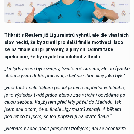
Třikrát s Realem již Ligu mistrů vyhrál, ale dle vlastních
slov necítí, že by ztratil pro další finále motivaci. Isco
se na finále cítí připravený, a plný sil. Odmítl také
spekulace, že by myslel na odchod z Realu.
„
Tři týdny jsem byl zraněný, trápilo mě rameno, ale po fyzické
stránce jsem dobře pracoval, a teď se cítím silný jako býk.
“
„
Hrát tolik finále během pár let je něco nepředstavitelného,
je to výsledek tvrdé práce, kterou zde všichni odvádíme po
celou sezónu. Když jsem před lety přišel do Madridu, tak
jsem snil o tom, že si finále Ligy mistrů zahraji. A během
pěti let co tu jsem, se teď připravuji na čtvrté finále.
“
„
Nemám v sobě pocit přesycení trofejemi, ani se neohlížím