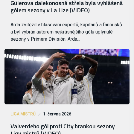
Gülerova dalekonosná střela byla vyhlášená
gólem sezony v La Lize (VIDEO)
Arda zvítězil v hlasování expertů, kapitánů a fanoušků
a byl vybrán autorem nejkrásnějšího gólu uplynulé
sezony v Primera División. Arda…
LIGA MISTRŮ
1. června 2026
Valverdeho gól proti City brankou sezony
Ligy mistrů (VIDEO)