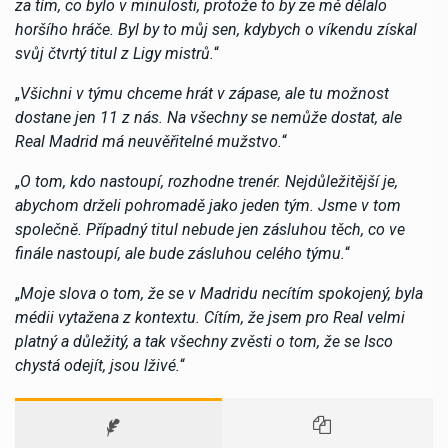
za tím, co bylo v minulosti, protože to by ze mě dělalo
horšího hráče. Byl by to můj sen, kdybych o víkendu získal
svůj čtvrtý titul z Ligy mistrů.
“
„
Všichni v týmu chceme hrát v zápase, ale tu možnost
dostane jen 11 z nás. Na všechny se nemůže dostat, ale
Real Madrid má neuvěřitelné mužstvo.
“
„
O tom, kdo nastoupí, rozhodne trenér. Nejdůležitější je,
abychom drželi pohromadě jako jeden tým. Jsme v tom
společně. Případný titul nebude jen zásluhou těch, co ve
finále nastoupí, ale bude zásluhou celého týmu.
“
„
Moje slova o tom, že se v Madridu necítím spokojený, byla
médii vytažena z kontextu. Cítím, že jsem pro Real velmi
platný a důležitý, a tak všechny zvěsti o tom, že se Isco
chystá odejít, jsou lživé.
“