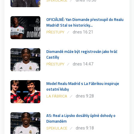
SPEKULACE
OFICIÁLNĚ: Yan Diomande přestoupil do Realu
Madrid! Stal se historicky…
dnes 16:21
PŘESTUPY
Diomandé může být registrován jako hráč
Castilly
dnes 14:47
PŘESTUPY
Model Realu Madrid s La Fábrikou inspiruje
ostatní kluby
dnes 9:28
LA FÁBRICA
AS: Real a Lipsko dosáhly úplné dohody o
Diomandém
dnes 9:18
SPEKULACE