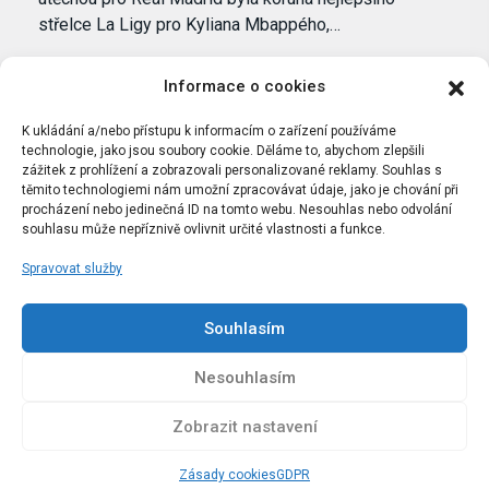
střelce La Ligy pro Kyliana Mbappého,…
Informace o cookies
K ukládání a/nebo přístupu k informacím o zařízení používáme
technologie, jako jsou soubory cookie. Děláme to, abychom zlepšili
zážitek z prohlížení a zobrazovali personalizované reklamy. Souhlas s
těmito technologiemi nám umožní zpracovávat údaje, jako je chování při
procházení nebo jedinečná ID na tomto webu. Nesouhlas nebo odvolání
souhlasu může nepříznivě ovlivnit určité vlastnosti a funkce.
Spravovat služby
Portál Bílýbalet.cz byl založen pod názvem Real-
Madrid.cz v roce 2007
Souhlasím
Kopírování obsahu je přísně zakázáno.
Nesouhlasím
Zobrazit nastavení
Zásady cookies
GDPR