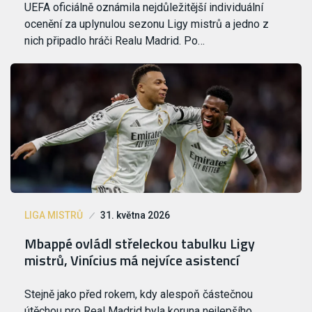
UEFA oficiálně oznámila nejdůležitější individuální
ocenění za uplynulou sezonu Ligy mistrů a jedno z
nich připadlo hráči Realu Madrid. Po…
LIGA MISTRŮ
31. května 2026
Mbappé ovládl střeleckou tabulku Ligy
mistrů, Vinícius má nejvíce asistencí
Stejně jako před rokem, kdy alespoň částečnou
útěchou pro Real Madrid byla koruna nejlepšího