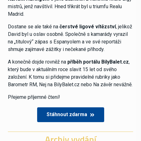
mistrů, jenž navštívil. Hned třikrát byl u triumfu Realu
Madrid.
Dostane se ale také na
čerstvé ligové vítězství
, jelikož
David byl u oslav osobně. Společně s kamarády vyrazil
na „titulový“ zápas s Espanyolem a ve své reportáži
shrnuje zajímavé zážitky i nečekané příhody.
A konečně dojde rovněž na
příběh portálu BilyBalet.cz
,
který bude v aktuálním roce slavit 15 let od svého
založení. K tomu si přidejme pravidelné rubriky jako
Barometr RM, Nej na BilyBalet.cz nebo Na závěr nevážně.
Přejeme příjemné čtení!
Stáhnout zdarma
Archiv vydání