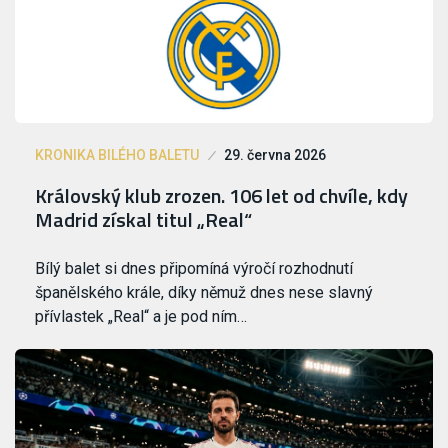
KRONIKA BILÉHO BALETU
29. června 2026
Královský klub zrozen. 106 let od chvíle, kdy
Madrid získal titul „Real“
Bílý balet si dnes připomíná výročí rozhodnutí
španělského krále, díky němuž dnes nese slavný
přívlastek „Real“ a je pod ním…