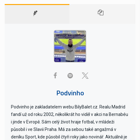
Podvinho
Podvinho je zakladatelem webu BilyBalet.cz. Realu Madrid
fandí už od roku 2002, několikrát ho viděl v akci na Bernabéu
i jinde v Evropě. Sám celý život hraje fotbal, v mládeži
působil i ve Slavii Praha. Má za sebou také angažmá v
deníku Sport, kde působil čtyři roky jako novinář. Aktuálně je