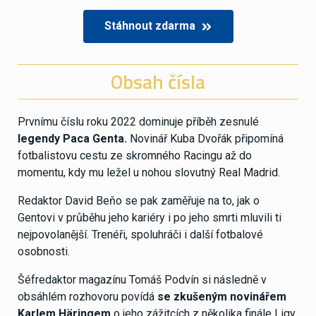
Stáhnout zdarma
Obsah čísla
Prvnímu číslu roku 2022 dominuje příběh zesnulé
legendy Paca Genta.
Novinář Kuba Dvořák připomíná
fotbalistovu cestu ze skromného Racingu až do
momentu, kdy mu ležel u nohou slovutný Real Madrid.
Redaktor David Beňo se pak zaměřuje na to, jak o
Gentovi v průběhu jeho kariéry i po jeho smrti mluvili ti
nejpovolanější. Trenéři, spoluhráči i další fotbalové
osobnosti.
Šéfredaktor magazínu Tomáš Podvín si následně v
obsáhlém rozhovoru povídá
se zkušeným novinářem
Karlem Häringem
o jeho zážitcích z několika finále Ligy