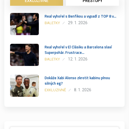
EXKLUZIVNĚ
PŘESTUPY
Real vyhořel s Benfikou a vypadl z TOP 8 v…
29. 1. 2026
BALETKY
Real vyhořel v El Clásiku a Barcelona slaví
Superpohár. Frustrace…
12. 1. 2026
BALETKY
Dokáže Xabi Alonso zkrotit kabinu plnou
silných eg?
8. 1. 2026
EXKLUZIVNĚ