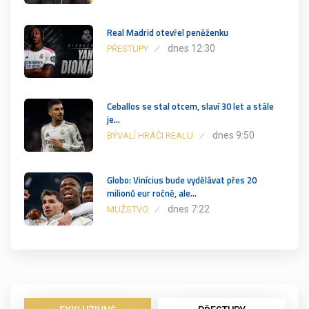
Real Madrid otevřel peněženku
dnes 12:30
PŘESTUPY
Ceballos se stal otcem, slaví 30 let a stále
je…
dnes 9:50
BÝVALÍ HRÁČI REALU
Globo: Vinícius bude vydělávat přes 20
milionů eur ročně, ale…
dnes 7:22
MUŽSTVO