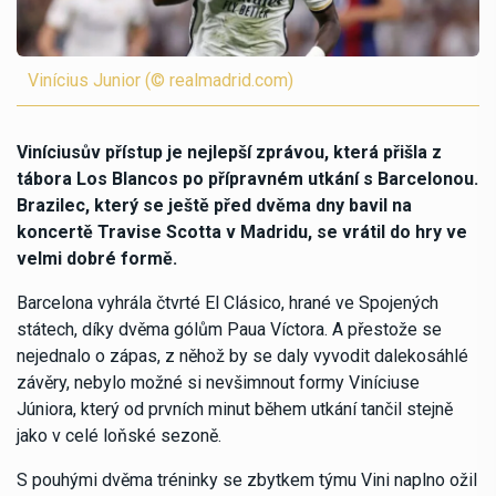
Vinícius Junior (© realmadrid.com)
Viníciusův přístup je nejlepší zprávou, která přišla z
tábora Los Blancos po přípravném utkání s Barcelonou.
Brazilec, který se ještě před dvěma dny bavil na
koncertě Travise Scotta v Madridu, se vrátil do hry ve
velmi dobré formě.
Barcelona vyhrála čtvrté El Clásico, hrané ve Spojených
státech, díky dvěma gólům Paua Víctora. A přestože se
nejednalo o zápas, z něhož by se daly vyvodit dalekosáhlé
závěry, nebylo možné si nevšimnout formy Viníciuse
Júniora, který od prvních minut během utkání tančil stejně
jako v celé loňské sezoně.
S pouhými dvěma tréninky se zbytkem týmu Vini naplno ožil