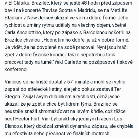
v El Clásiku. Brazilec, který se ještě 48 hodin před zápasem
bavil na koncertě Travise Scotta v Madridu, se na MetLife
Stadium v New Jersey ukázal ve velmi dobré formě. Jeho
rychlost a změny rytmu udělaly na všechny dojem, včetně
Carla Ancelottiho, který po zápase s Barcelonou nešetřil na
Brazilce chválou. „Hodnotím ho dobře, je už v dobré formě.
Je vidět, že na dovolené na sobě pracoval. Nyní jsou hráči
zpět v dobré fyzické kondici, takže nepotřebují tolik
pracovat tady na turné,“ řekl Carletto na pozápasové tiskové
konferenci.
Vinícius se na hřiště dostal v 57. minutě a mohl se rychle
zapsat do střelecké listiny, ale jeho pokus zastavil Ter
Stegen. Zaujal svým driblinkem a rychlostí, čímž jasně
ukázal, že je zpět a chce být lídrem týmu. Brazilec se
neustále snažil shromažďovat na levém křídle, což těžce
nesl Héctor Fort. Vini byl prakticky jediným hráčem Los
Blancos, který dokázal změnit dynamiku zápasu, ale chyběla
mu efektivita nebo přesnost ve finálních metrech.