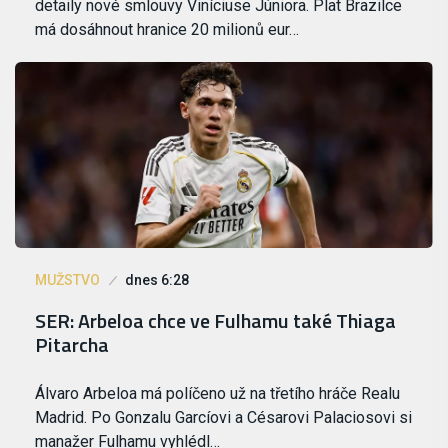
detaily nové smlouvy Viníciuse Júniora. Plat Brazilce
má dosáhnout hranice 20 milionů eur…
MUŽSTVO
dnes 6:28
SER: Arbeloa chce ve Fulhamu také Thiaga
Pitarcha
Álvaro Arbeloa má políčeno už na třetího hráče Realu
Madrid. Po Gonzalu Garcíovi a Césarovi Palaciosovi si
manažer Fulhamu vyhlédl…