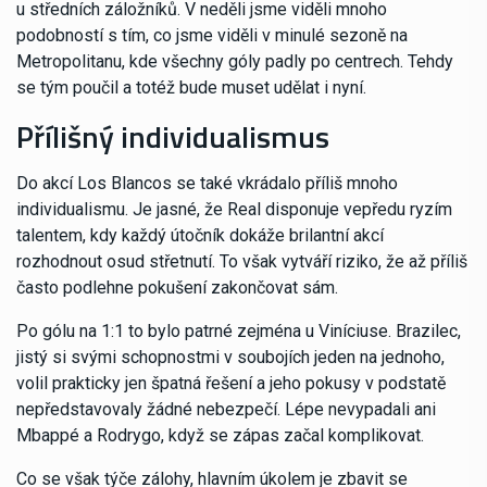
u středních záložníků. V neděli jsme viděli mnoho
podobností s tím, co jsme viděli v minulé sezoně na
Metropolitanu, kde všechny góly padly po centrech. Tehdy
se tým poučil a totéž bude muset udělat i nyní.
Přílišný individualismus
Do akcí Los Blancos se také vkrádalo příliš mnoho
individualismu. Je jasné, že Real disponuje vepředu ryzím
talentem, kdy každý útočník dokáže brilantní akcí
rozhodnout osud střetnutí. To však vytváří riziko, že až příliš
často podlehne pokušení zakončovat sám.
Po gólu na 1:1 to bylo patrné zejména u Viníciuse. Brazilec,
jistý si svými schopnostmi v soubojích jeden na jednoho,
volil prakticky jen špatná řešení a jeho pokusy v podstatě
nepředstavovaly žádné nebezpečí. Lépe nevypadali ani
Mbappé a Rodrygo, když se zápas začal komplikovat.
Co se však týče zálohy, hlavním úkolem je zbavit se