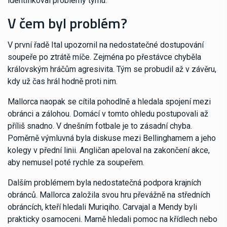
identifikoval problémy týmu.
V čem byl problém?
V první řadě Ital upozornil na nedostatečné dostupování
soupeře po ztrátě míče. Zejména po přestávce chyběla
královským hráčům agresivita. Tým se probudil až v závěru,
kdy už čas hrál hodně proti nim.
Mallorca naopak se cítila pohodlně a hledala spojení mezi
obránci a zálohou. Domácí v tomto ohledu postupovali až
příliš snadno. V dnešním fotbale je to zásadní chyba.
Poměrně výmluvná byla diskuse mezi Bellinghamem a jeho
kolegy v přední linii. Angličan apeloval na zakončení akce,
aby nemusel poté rychle za soupeřem.
Dalším problémem byla nedostatečná podpora krajních
obránců. Mallorca založila svou hru převážně na středních
obráncích, kteří hledali Muriqiho. Carvajal a Mendy byli
prakticky osamoceni. Marně hledali pomoc na křídlech nebo