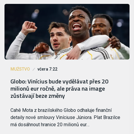
MUŽSTVO
včera 7:22
Globo: Vinícius bude vydělávat přes 20
milionů eur ročně, ale práva na image
zůstávají beze změny
Cahê Mota z brazilského Globo odhaluje finanční
detaily nové smlouvy Viníciuse Júniora. Plat Brazilce
má dosáhnout hranice 20 milionů eur…