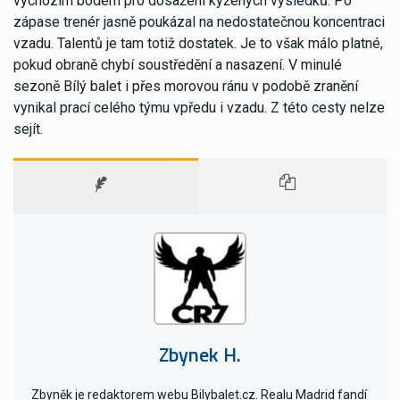
výchozím bodem pro dosažení kýžených výsledků. Po
zápase trenér jasně poukázal na nedostatečnou koncentraci
vzadu. Talentů je tam totiž dostatek. Je to však málo platné,
pokud obraně chybí soustředění a nasazení. V minulé
sezoně Bílý balet i přes morovou ránu v podobě zranění
vynikal prací celého týmu vpředu i vzadu. Z této cesty nelze
sejít.
Zbynek H.
Zbyněk je redaktorem webu Bilybalet.cz. Realu Madrid fandí