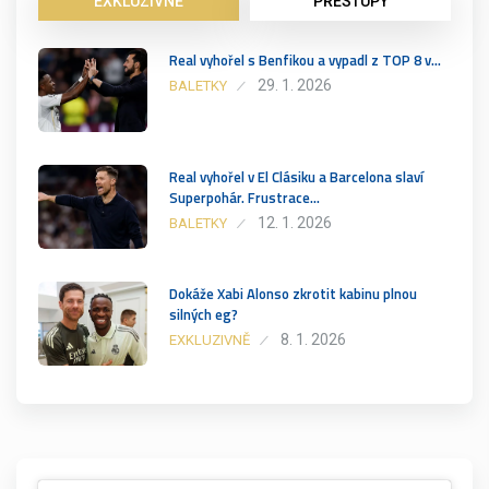
EXKLUZIVNĚ
PŘESTUPY
Real vyhořel s Benfikou a vypadl z TOP 8 v…
29. 1. 2026
BALETKY
Real vyhořel v El Clásiku a Barcelona slaví
Superpohár. Frustrace…
12. 1. 2026
BALETKY
Dokáže Xabi Alonso zkrotit kabinu plnou
silných eg?
8. 1. 2026
EXKLUZIVNĚ