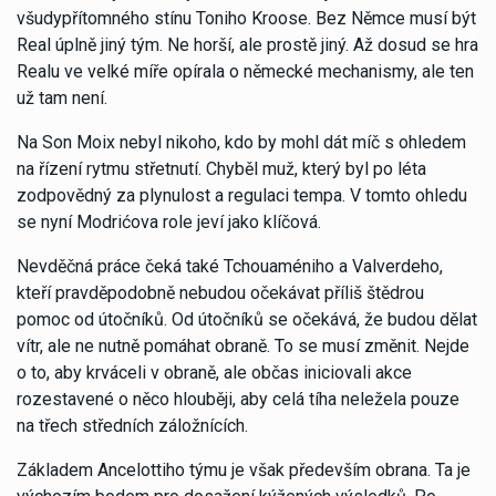
všudypřítomného stínu Toniho Kroose. Bez Němce musí být
Real úplně jiný tým. Ne horší, ale prostě jiný. Až dosud se hra
Realu ve velké míře opírala o německé mechanismy, ale ten
už tam není.
Na Son Moix nebyl nikoho, kdo by mohl dát míč s ohledem
na řízení rytmu střetnutí. Chyběl muž, který byl po léta
zodpovědný za plynulost a regulaci tempa. V tomto ohledu
se nyní Modrićova role jeví jako klíčová.
Nevděčná práce čeká také Tchouaméniho a Valverdeho,
kteří pravděpodobně nebudou očekávat příliš štědrou
pomoc od útočníků. Od útočníků se očekává, že budou dělat
vítr, ale ne nutně pomáhat obraně. To se musí změnit. Nejde
o to, aby krváceli v obraně, ale občas iniciovali akce
rozestavené o něco hlouběji, aby celá tíha neležela pouze
na třech středních záložnících.
Základem Ancelottiho týmu je však především obrana. Ta je