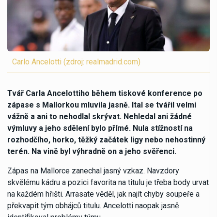
Carlo Ancelotti (zdroj: realmadrid.com)
Tvář Carla Ancelottiho během tiskové konference po
zápase s Mallorkou mluvila jasně. Ital se tvářil velmi
vážně a ani to nehodlal skrývat. Nehledal ani žádné
výmluvy a jeho sdělení bylo přímé. Nula stížností na
rozhodčího, horko, těžký začátek ligy nebo nehostinný
terén. Na vině byl výhradně on a jeho svěřenci.
Zápas na Mallorce zanechal jasný vzkaz. Navzdory
skvělému kádru a pozici favorita na titulu je třeba body urvat
na každém hřišti. Arrasate věděl, jak najít chyby soupeře a
překvapit tým obhájců titulu. Ancelotti naopak jasně