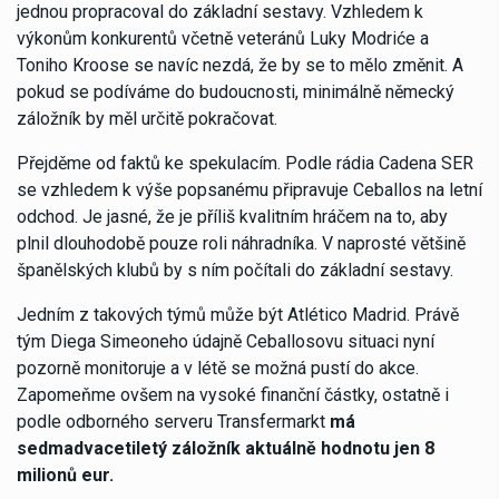
jednou propracoval do základní sestavy. Vzhledem k
výkonům konkurentů včetně veteránů Luky Modriće a
Toniho Kroose se navíc nezdá, že by se to mělo změnit. A
pokud se podíváme do budoucnosti, minimálně německý
záložník by měl určitě pokračovat.
Přejděme od faktů ke spekulacím. Podle rádia Cadena SER
se vzhledem k výše popsanému připravuje Ceballos na letní
odchod. Je jasné, že je příliš kvalitním hráčem na to, aby
plnil dlouhodobě pouze roli náhradníka. V naprosté většině
španělských klubů by s ním počítali do základní sestavy.
Jedním z takových týmů může být Atlético Madrid. Právě
tým Diega Simeoneho údajně Ceballosovu situaci nyní
pozorně monitoruje a v létě se možná pustí do akce.
Zapomeňme ovšem na vysoké finanční částky, ostatně i
podle odborného serveru Transfermarkt
má
sedmadvacetiletý záložník aktuálně hodnotu jen 8
milionů eur.