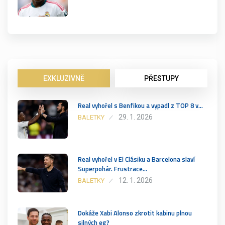
EXKLUZIVNĚ
PŘESTUPY
Real vyhořel s Benfikou a vypadl z TOP 8 v…
29. 1. 2026
BALETKY
Real vyhořel v El Clásiku a Barcelona slaví
Superpohár. Frustrace…
12. 1. 2026
BALETKY
Dokáže Xabi Alonso zkrotit kabinu plnou
silných eg?