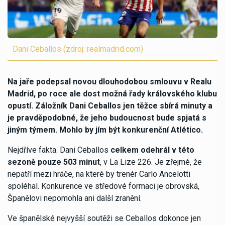
Dani Ceballos (zdroj: realmadrid.com)
Na jaře podepsal novou dlouhodobou smlouvu v Realu
Madrid, po roce ale dost možná řady královského klubu
opustí. Záložník Dani Ceballos jen těžce sbírá minuty a
je pravděpodobné, že jeho budoucnost bude spjatá s
jiným týmem. Mohlo by jím být konkurenční Atlético.
Nejdříve fakta. Dani Ceballos
celkem
odehrál v této
sezoně pouze 503 minut
, v La Lize 226. Je zřejmé, že
nepatří mezi hráče, na které by trenér Carlo Ancelotti
spoléhal. Konkurence ve středové formaci je obrovská,
Španělovi nepomohla ani další zranění.
Ve španělské nejvyšší soutěži se Ceballos dokonce jen