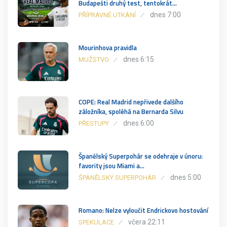
Budapešti druhý test, tentokrát…
dnes 7:00
PŘÍPRAVNÉ UTKÁNÍ
Mourinhova pravidla
dnes 6:15
MUŽSTVO
COPE: Real Madrid nepřivede dalšího
záložníka, spoléhá na Bernarda Silvu
dnes 6:00
PŘESTUPY
Španělský Superpohár se odehraje v únoru:
favority jsou Miami a…
dnes 5:00
ŠPANĚLSKÝ SUPERPOHÁR
Romano: Nelze vyloučit Endrickovo hostování
včera 22:11
SPEKULACE