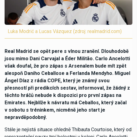
Luka Modrić a Lucas Vázquez (zdroj: realmadrid.com)
Real Madrid se opět pere s vlnou zranění. Dlouhodobě
jsou mimo Dani Carvajal a Éder Militão. Carlo Ancelotti
však doufal, že pro zápas s Arsenalem bude mít zpět
alespoň Daniho Ceballose a Ferlanda Mendyho. Miguel
Ángel Díaz z rádia COPE, který je známý svou
přesností při predikcích sestav, informoval, že žádný z
těchto hráčů nebude k dispozici pro první zápas na
Emirates. Nejblíže k návratu má Ceballos, který začal
v sobotu s tréninkem, nicméně jeho start je
nepravděpodobný.
Stále je nejistá situace ohledně Thibauta Courtoise, který od
reprezentační pauzy trpí bolestmi v koleni. Carlo Ancelotti