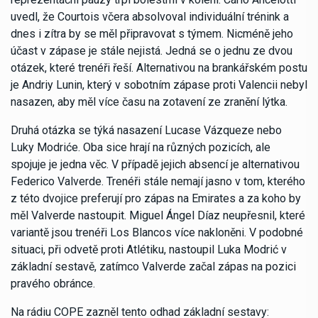
uvedl, že Courtois včera absolvoval individuální trénink a
dnes i zítra by se měl připravovat s týmem. Nicméně jeho
účast v zápase je stále nejistá. Jedná se o jednu ze dvou
otázek, které trenéři řeší. Alternativou na brankářském postu
je Andriy Lunin, který v sobotním zápase proti Valencii nebyl
nasazen, aby měl více času na zotavení ze zranění lýtka.
Druhá otázka se týká nasazení Lucase Vázqueze nebo
Luky Modriće. Oba sice hrají na různých pozicích, ale
spojuje je jedna věc. V případě jejich absencí je alternativou
Federico Valverde. Trenéři stále nemají jasno v tom, kterého
z této dvojice preferují pro zápas na Emirates a za koho by
měl Valverde nastoupit. Miguel Ángel Díaz neupřesnil, které
variantě jsou trenéři Los Blancos více nakloněni. V podobné
situaci, při odvetě proti Atlétiku, nastoupil Luka Modrić v
základní sestavě, zatímco Valverde začal zápas na pozici
pravého obránce.
Na rádiu COPE zazněl tento odhad základní sestavy: