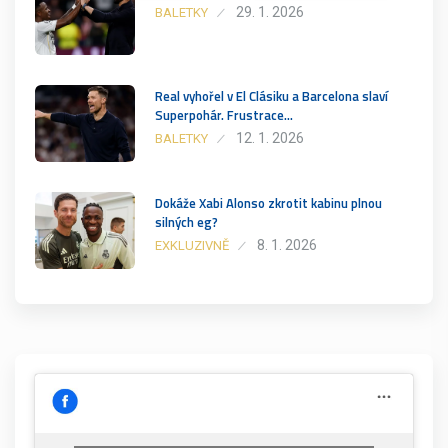
29. 1. 2026
BALETKY
Real vyhořel v El Clásiku a Barcelona slaví
Superpohár. Frustrace…
12. 1. 2026
BALETKY
Dokáže Xabi Alonso zkrotit kabinu plnou
silných eg?
8. 1. 2026
EXKLUZIVNĚ