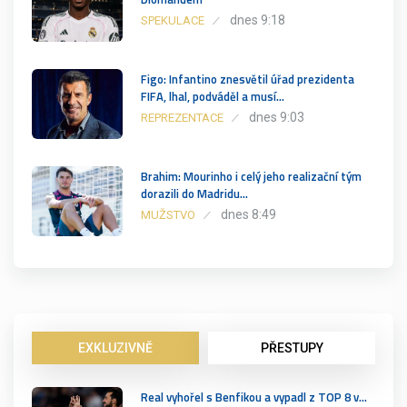
dnes 9:18
SPEKULACE
Figo: Infantino znesvětil úřad prezidenta
FIFA, lhal, podváděl a musí…
dnes 9:03
REPREZENTACE
Brahim: Mourinho i celý jeho realizační tým
dorazili do Madridu…
dnes 8:49
MUŽSTVO
EXKLUZIVNĚ
PŘESTUPY
Real vyhořel s Benfikou a vypadl z TOP 8 v…