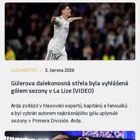
LIGA MISTRŮ
5. června 2026
Gülerova dalekonosná střela byla vyhlášená
gólem sezony v La Lize (VIDEO)
Arda zvítězil v hlasování expertů, kapitánů a fanoušků
a byl vybrán autorem nejkrásnějšího gólu uplynulé
sezony v Primera División. Arda…