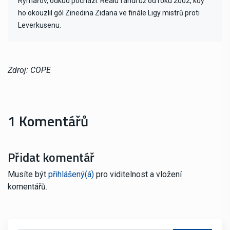
Rýmařov, odkud pochází. Realu fandí už od roku 2002, kdy
ho okouzlil gól Zinedina Zidana ve finále Ligy mistrů proti
Leverkusenu.
Zdroj: COPE
1 Komentářů
Přidat komentář
Musíte být
přihlášený(á)
pro viditelnost a vložení
komentářů.