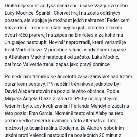
Druhá nejasnost se týká nasazení Lucase Vázqueze nebo
Luky Modriće. Španěl i Chorvat hrají na zcela odlišných
postech, ale spojuje je možnost jejich nahrazení Federicem
Valverdem. Trenéři si stále nejsou jisti, kterého z těchto
dvou hráčů preferují na zápas na Emirates a za koho má
Uruguajec nastoupit. Novinář neprozradil, které variantě je
Real Madrid blíže. V podobné situaci v odvetném zápase
s Atlétikem Madrid nastoupil od začátku Luka Modrić,
zatímco Valverde začal zápas jako pravý obránce.
Po nedělním tréninku se Ancelotti začal zamýšlet nad třetím
otazníkem sestavy. Při nedělní tréninkové jednotce byl
David Alaba testován na pozici levého obránce. Podle
Miguela Ángela Díaze z rádia COPE by nejlogičtějším
řešením bylo, aby kvůli zranění Ferlanda Mendyho začal na
této pozici Fran García. Nicméně testování Alaby na této
pozici vedlo trenéra k úvahám o této alternativě. Tato
možnost je údajně reálná. Dodejme, že Alaba v sobotním
utkání proti Valencii nastoupil na posledních 20 minut z