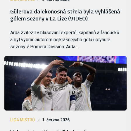
Gülerova dalekonosná střela byla vyhlášená
gólem sezony v La Lize (VIDEO)
Arda zvítězil v hlasování expertů, kapitánů a fanoušků
a byl vybrán autorem nejkrásnějšího gólu uplynulé
sezony v Primera División. Arda…
LIGA MISTRŮ
1. června 2026