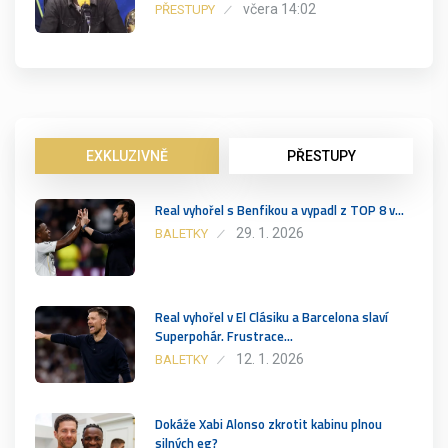
včera 14:02
PŘESTUPY
EXKLUZIVNĚ
PŘESTUPY
Real vyhořel s Benfikou a vypadl z TOP 8 v…
29. 1. 2026
BALETKY
Real vyhořel v El Clásiku a Barcelona slaví
Superpohár. Frustrace…
12. 1. 2026
BALETKY
Dokáže Xabi Alonso zkrotit kabinu plnou
silných eg?