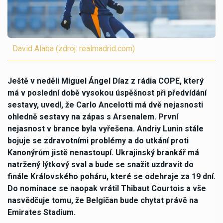
David Alaba (zdroj: realmadrid.com)
Ještě v neděli Miguel Ángel Díaz z rádia COPE, který
má v poslední době vysokou úspěšnost při předvídání
sestavy, uvedl, že Carlo Ancelotti má dvě nejasnosti
ohledně sestavy na zápas s Arsenalem. První
nejasnost v brance byla vyřešena. Andriy Lunin stále
bojuje se zdravotními problémy a do utkání proti
Kanonýrům jistě nenastoupí. Ukrajinský brankář má
natržený lýtkový sval a bude se snažit uzdravit do
finále Královského poháru, které se odehraje za 19 dní.
Do nominace se naopak vrátil Thibaut Courtois a vše
nasvědčuje tomu, že Belgičan bude chytat právě na
Emirates Stadium.