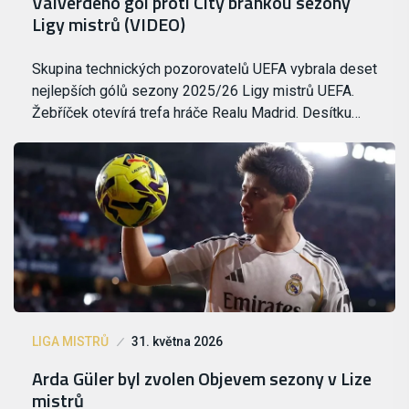
Valverdeho gól proti City brankou sezony
Ligy mistrů (VIDEO)
Skupina technických pozorovatelů UEFA vybrala deset
nejlepších gólů sezony 2025/26 Ligy mistrů UEFA.
Žebříček otevírá trefa hráče Realu Madrid. Desítku…
LIGA MISTRŮ
31. května 2026
Arda Güler byl zvolen Objevem sezony v Lize
mistrů