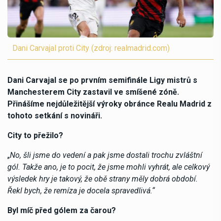
Dani Carvajal proti City (zdroj: realmadrid.com)
Dani Carvajal se po prvním semifinále Ligy mistrů s
Manchesterem City zastavil ve smíšené zóně.
Přinášíme nejdůležitější výroky obránce Realu Madrid z
tohoto setkání s novináři.
City to přežilo?
„
No, šli jsme do vedení a pak jsme dostali trochu zvláštní
gól. Takže ano, je to pocit, že jsme mohli vyhrát, ale celkový
výsledek hry je takový, že obě strany měly dobrá období.
Řekl bych, že remíza je docela spravedlivá.“
Byl míč před gólem za čarou?