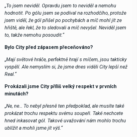
„
To jsem neviděl. Opravdu jsem to neviděl a nemohu
hodnotit. Po gólu jsem se podíval na rozhodčího, protože
jsem viděl, že gól přišel po pochybách a míč mohl jít ze
hřiště, ale řekl, že to sledovali a míč nevyšel. Neviděl jsem
to, takže nemohu posoudit.“
Bylo City před zápasem přeceňováno?
„
Mají světové hráče, perfektně hrají s míčem, jsou takticky
vyspělí. Ale nemyslím si, že jsme dnes viděli City lepší než
Real.“
Prokázali jsme City příliš velký respekt v prvních
minutách?
„
Ne, ne… To nebyl přesně ten předpoklad, ale musíte také
prokázat trochu respektu svému soupeři. Také nechcete
hned inkasovat gól. Takové uvažování nám mohlo trochu
ublížit a mohli jsme jít výš.“