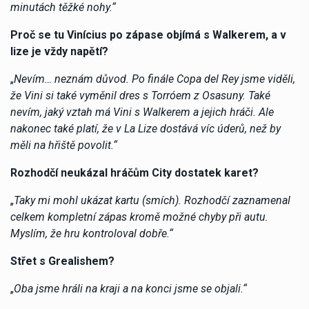
minutách těžké nohy.“
Proč se tu Vinícius po zápase objímá s Walkerem, a v
lize je vždy napětí?
„
Nevím… neznám důvod. Po finále Copa del Rey jsme viděli,
že Vini si také vyměnil dres s Torróem z Osasuny. Také
nevím, jaký vztah má Vini s Walkerem a jejich hráči. Ale
nakonec také platí, že v La Lize dostává víc úderů, než by
měli na hřiště povolit.“
Rozhodčí neukázal hráčům City dostatek karet?
„
Taky mi mohl ukázat kartu (smích). Rozhodčí zaznamenal
celkem kompletní zápas kromě možné chyby při autu.
Myslím, že hru kontroloval dobře.“
Střet s Grealishem?
„
Oba jsme hráli na kraji a na konci jsme se objali.“