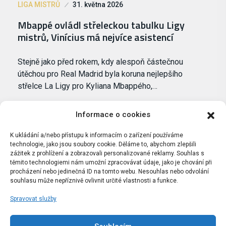
LIGA MISTRŮ
31. května 2026
Mbappé ovládl střeleckou tabulku Ligy
mistrů, Vinícius má nejvíce asistencí
Stejně jako před rokem, kdy alespoň částečnou
útěchou pro Real Madrid byla koruna nejlepšího
střelce La Ligy pro Kyliana Mbappého,…
Informace o cookies
K ukládání a/nebo přístupu k informacím o zařízení používáme
technologie, jako jsou soubory cookie. Děláme to, abychom zlepšili
zážitek z prohlížení a zobrazovali personalizované reklamy. Souhlas s
těmito technologiemi nám umožní zpracovávat údaje, jako je chování při
procházení nebo jedinečná ID na tomto webu. Nesouhlas nebo odvolání
souhlasu může nepříznivě ovlivnit určité vlastnosti a funkce.
Spravovat služby
Portál Bílýbalet.cz byl založen pod názvem Real-
Madrid.cz v roce 2007