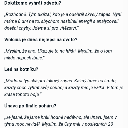
Dokážeme vyhrát odvetu?
„
Rozhodně. Tým ukázal, kdo je a odehrál skvělý zápas. Nyní
máme 8 dní na to, abychom nasbírali energii a analyzovali
dnešní chyby. Jdeme si pro vítězství.“
Vinícius je dnes nejlepší na světě?
„
Myslím, že ano. Ukazuje to na hřišti. Myslím, že o tom
nikdo nepochybuje.“
Led na kotníku?
„
Modřina typická pro takový zápas. Každý hraje na limitu,
každý chce vyhrát svůj souboj a každý míč je válka. V tom je
krása tohoto boje.“
Únava po finále poháru?
„
Je jasné, že jsme hráli hodně nedávno, ale únavu jsem v
týmu moc neviděl. Myslím, že City měl v posledních 20