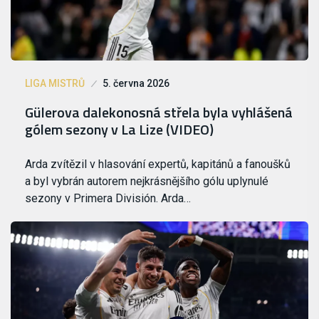
LIGA MISTRŮ
5. června 2026
Gülerova dalekonosná střela byla vyhlášená
gólem sezony v La Lize (VIDEO)
Arda zvítězil v hlasování expertů, kapitánů a fanoušků
a byl vybrán autorem nejkrásnějšího gólu uplynulé
sezony v Primera División. Arda…