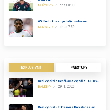
dnes 8:33
MUŽSTVO
AS: Endrick zvažuje další hostování
dnes 7:59
MUŽSTVO
EXKLUZIVNĚ
PŘESTUPY
Real vyhořel s Benfikou a vypadl z TOP 8 v…
29. 1. 2026
BALETKY
Real vyhořel v El Clásiku a Barcelona slaví