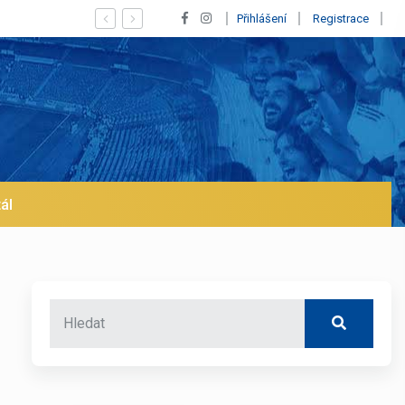
Vypískaný Vinícius! Blíží se jeho odchod z Realu a pustí 
Přihlášení
Registrace
ál