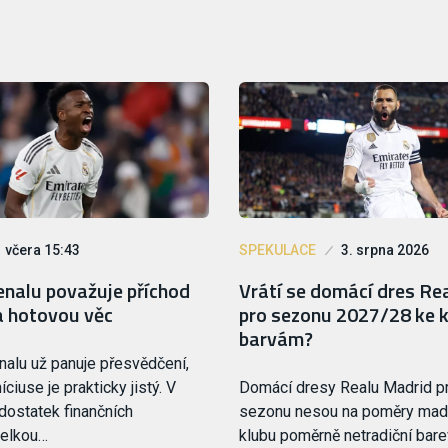
včera 15:43
SPEKULACE
3. srpna 2026
enalu považuje příchod
Vrátí se domácí dres Re
a hotovou věc
pro sezonu 2027/28 ke 
barvám?
nalu už panuje přesvědčení,
íciuse je prakticky jistý. V
Domácí dresy Realu Madrid pr
dostatek finančních
sezonu nesou na poměry mad
velkou…
klubu poměrně netradiční bare