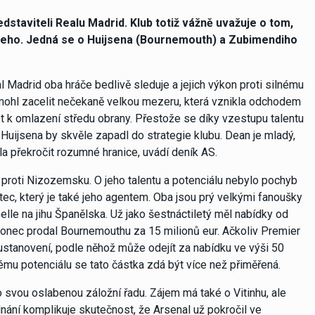
taviteli Realu Madrid. Klub totiž vážně uvažuje o tom,
uenteho. Jedná se o Huijsena (Bournemouth) a Zubimendiho
 Madrid oba hráče bedlivě sleduje a jejich výkon proti silnému
by mohl zacelit nečekaně velkou mezeru, která vznikla odchodem
t k omlazení středu obrany. Přestože se díky vzestupu talentu
Huijsena by skvěle zapadl do strategie klubu. Dean je mladý,
a překročit rozumné hranice, uvádí deník AS.
 proti Nizozemsku. O jeho talentu a potenciálu nebylo pochyb
tec, který je také jeho agentem. Oba jsou prý velkými fanoušky
lle na jihu Španělska. Už jako šestnáctiletý měl nabídky od
akonec prodal Bournemouthu za 15 milionů eur. Ačkoliv Premier
stanovení, podle něhož může odejít za nabídku ve výši 50
kému potenciálu se tato částka zdá být více než přiměřená.
 svou oslabenou záložní řadu. Zájem má také o Vitinhu, ale
ání komplikuje skutečnost, že Arsenal už pokročil ve