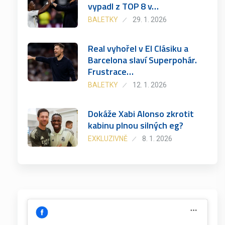
vypadl z TOP 8 v…
BALETKY
29. 1. 2026
Real vyhořel v El Clásiku a
Barcelona slaví Superpohár.
Frustrace…
BALETKY
12. 1. 2026
Dokáže Xabi Alonso zkrotit
kabinu plnou silných eg?
EXKLUZIVNĚ
8. 1. 2026