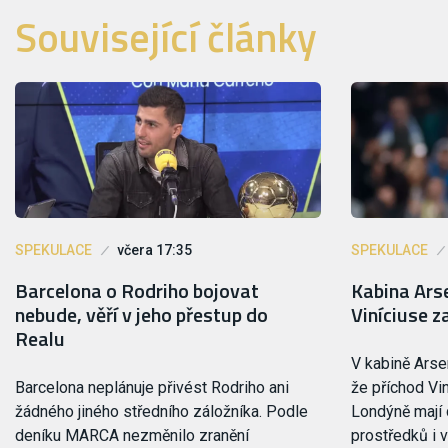
Související články
SPEKULACE
včera 17:35
SPEKULACE
Barcelona o Rodriho bojovat
Kabina Ars
nebude, věří v jeho přestup do
Viníciuse z
Realu
V kabině Arse
Barcelona neplánuje přivést Rodriho ani
že příchod Vin
žádného jiného středního záložníka. Podle
Londýně mají 
deníku MARCA nezměnilo zranění
prostředků i 