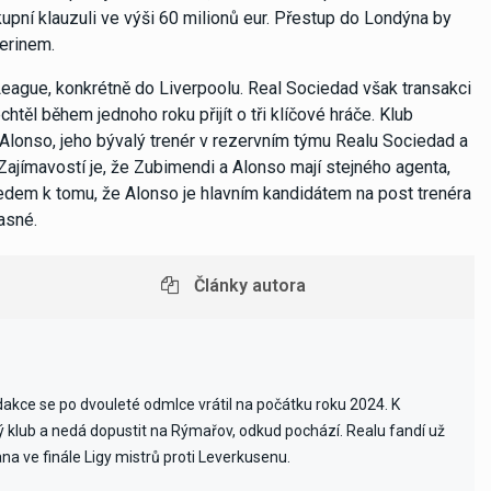
upní klauzuli ve výši 60 milionů eur. Přestup do Londýna by
erinem.
eague, konkrétně do Liverpoolu. Real Sociedad však transakci
ěl během jednoho roku přijít o tři klíčové hráče. Klub
Alonso, jeho bývalý trenér v rezervním týmu Realu Sociedad a
Zajímavostí je, že Zubimendi a Alonso mají stejného agenta,
ledem k tomu, že Alonso je hlavním kandidátem na post trenéra
asné.
Články autora
edakce se po dvouleté odmlce vrátil na počátku roku 2024. K
vý klub a nedá dopustit na Rýmařov, odkud pochází. Realu fandí už
ana ve finále Ligy mistrů proti Leverkusenu.