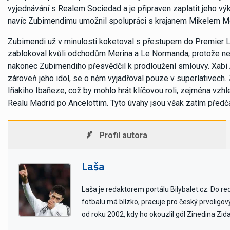
vyjednávání s Realem Sociedad a je připraven zaplatit jeho výk
navíc Zubimendimu umožnil spolupráci s krajanem Mikelem M
Zubimendi už v minulosti koketoval s přestupem do Premier L
zablokoval kvůli odchodům Merina a Le Normanda, protože necht
nakonec Zubimendiho přesvědčil k prodloužení smlouvy. Xabi 
zároveň jeho idol, se o něm vyjadřoval pouze v superlativech. 
Iñakiho Ibañeze, což by mohlo hrát klíčovou roli, zejména vzh
Realu Madrid po Ancelottim. Tyto úvahy jsou však zatím předč
Profil autora
Laša
Laša je redaktorem portálu Bilybalet.cz. Do r
fotbalu má blízko, pracuje pro český prvoligo
od roku 2002, kdy ho okouzlil gól Zinedina Zid