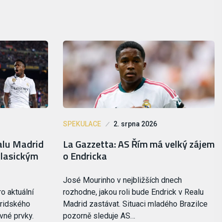
SPEKULACE
2. srpna 2026
alu Madrid
La Gazzetta: AS Řím má velký zájem
klasickým
o Endricka
José Mourinho v nejbližších dnech
o aktuální
rozhodne, jakou roli bude Endrick v Realu
ridského
Madrid zastávat. Situaci mladého Brazilce
vné prvky.
pozorně sleduje AS…