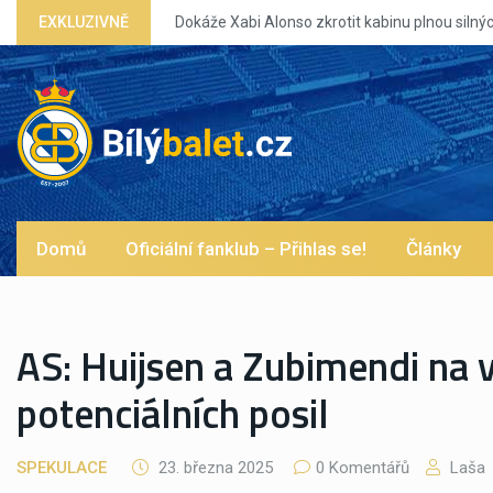
EXKLUZIVNĚ
Dokáže Xabi Alonso zkrotit kabinu plnou silných eg?
Domů
Oficiální fanklub – Přihlas se!
Články
AS: Huijsen a Zubimendi na
potenciálních posil
SPEKULACE
23. března 2025
0 Komentářů
Laša