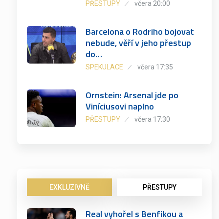
PŘESTUPY
včera 20:00
Barcelona o Rodriho bojovat
nebude, věří v jeho přestup
do…
SPEKULACE
včera 17:35
Ornstein: Arsenal jde po
Viníciusovi naplno
PŘESTUPY
včera 17:30
EXKLUZIVNĚ
PŘESTUPY
Real vyhořel s Benfikou a