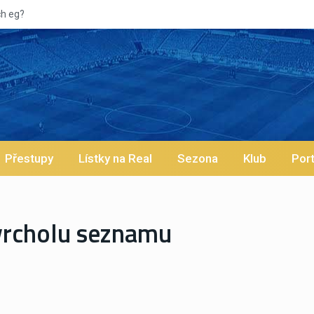
Přestupy
Lístky na Real
Sezona
Klub
Port
 vrcholu seznamu