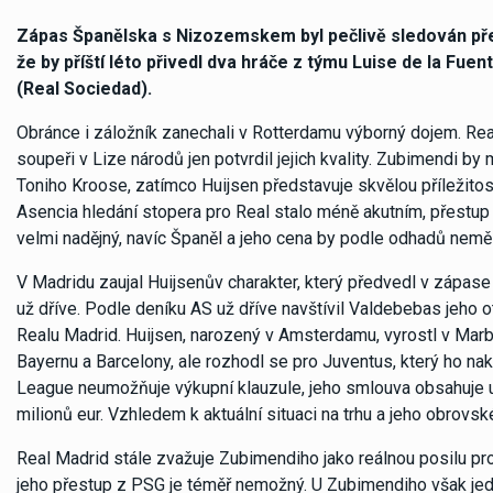
Zápas Španělska s Nizozemskem byl pečlivě sledován předs
že by příští léto přivedl dva hráče z týmu Luise de la F
(Real Sociedad).
Obránce i záložník zanechali v Rotterdamu výborný dojem. Real
soupeři v Lize národů jen potvrdil jejich kvality. Zubimendi 
Toniho Kroose, zatímco Huijsen představuje skvělou příležitos
Asencia hledání stopera pro Real stalo méně akutním, přestup 
velmi nadějný, navíc Španěl a jeho cena by podle odhadů neměl
V Madridu zaujal Huijsenův charakter, který předvedl v zápase
už dříve. Podle deníku AS už dříve navštívil Valdebebas jeho o
Realu Madrid. Huijsen, narozený v Amsterdamu, vyrostl v Marbe
Bayernu a Barcelony, ale rozhodl se pro Juventus, který ho n
League neumožňuje výkupní klauzule, jeho smlouva obsahuje u
milionů eur. Vzhledem k aktuální situaci na trhu a jeho obrovs
Real Madrid stále zvažuje Zubimendiho jako reálnou posilu pro
jeho přestup z PSG je téměř nemožný. U Zubimendiho však jedn