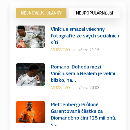
NEJNOVĚJŠÍ ČLÁNKY
NEJPOPULÁRNĚJŠÍ
Vinícius smazal všechny
fotografie ze svých sociálních
sítí
MUŽSTVO
včera 21:15
Romano: Dohoda mezi
Viníciusem a Realem je velmi
blízko, na…
MUŽSTVO
včera 20:03
Plettenberg: Průlom!
Garantovaná částka za
Diomandého činí 125 milionů,
s…