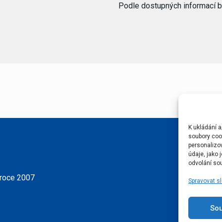
Podle dostupných informací 
K ukládání a
soubory cook
personalizo
údaje, jako
odvolání sou
 roce 2007
Spravovat s
So