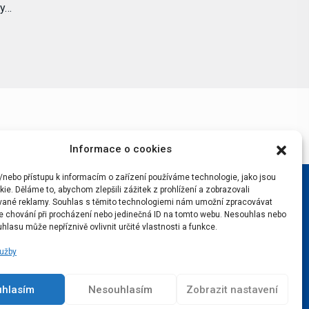
by…
Informace o cookies
/nebo přístupu k informacím o zařízení používáme technologie, jako jsou
ie. Děláme to, abychom zlepšili zážitek z prohlížení a zobrazovali
vané reklamy. Souhlas s těmito technologiemi nám umožní zpracovávat
 je chování při procházení nebo jedinečná ID na tomto webu. Nesouhlas nebo
hlasu může nepříznivě ovlivnit určité vlastnosti a funkce.
lužby
uhlasím
Nesouhlasím
Zobrazit nastavení