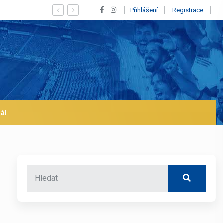
 se klub na trh už v lednu? | BALETKY #33
Přihlášení
Registrace
ál