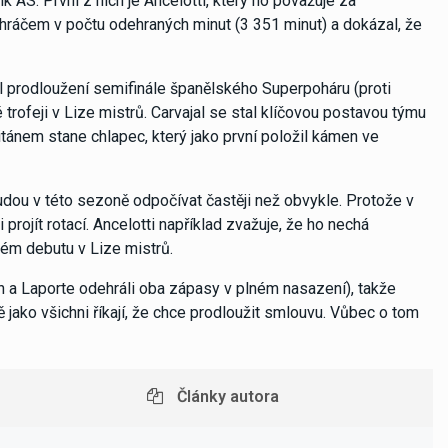
k AS. První z nich je Ancelotti, který ho považuje za
hráčem v počtu odehraných minut (3 351 minut) a dokázal, že
util prodloužení semifinále španělského Superpoháru (proti
 trofeji v Lize mistrů. Carvajal se stal klíčovou postavou týmu
pitánem stane chlapec, který jako první položil kámen ve
budou v této sezoně odpočívat častěji než obvykle. Protože v
ojít rotací. Ancelotti například zvažuje, že ho nechá
ém debutu v Lize mistrů.
 a Laporte odehráli oba zápasy v plném nasazení), takže
ně jako všichni říkají, že chce prodloužit smlouvu. Vůbec o tom
Články autora