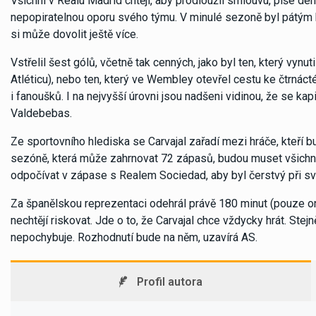
Všichni v Realu Madrid chtějí, aby prodloužil smlouvu, píše dení
nepopiratelnou oporu svého týmu. V minulé sezoně byl pátým 
si může dovolit ještě více.
Vstřelil šest gólů, včetně tak cenných, jako byl ten, který vyn
Atléticu), nebo ten, který ve Wembley otevřel cestu ke čtrnácté
i fanoušků. I na nejvyšší úrovni jsou nadšeni vidinou, že se ka
Valdebebas.
Ze sportovního hlediska se Carvajal zařadí mezi hráče, kteří 
sezóně, která může zahrnovat 72 zápasů, budou muset všichni pr
odpočívat v zápase s Realem Sociedad, aby byl čerstvý při sv
Za španělskou reprezentaci odehrál právě 180 minut (pouze on
nechtějí riskovat. Jde o to, že Carvajal chce vždycky hrát. Stej
nepochybuje. Rozhodnutí bude na něm, uzavírá AS.
Profil autora