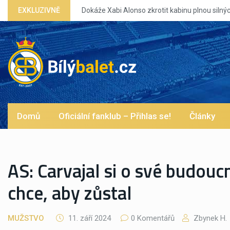
EXKLUZIVNĚ
Domů
Oficiální fanklub – Přihlas se!
Články
AS: Carvajal si o své budou
chce, aby zůstal
MUŽSTVO
11. září 2024
0 Komentářů
Zbynek H.