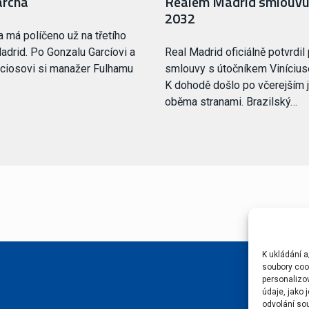
archa
Realem Madrid smlouvu
2032
a má políčeno už na třetího
adrid. Po Gonzalu Garcíovi a
Real Madrid oficiálně potvrdil
ciosovi si manažer Fulhamu
smlouvy s útočníkem Viníciu
K dohodě došlo po včerejším 
oběma stranami. Brazilský…
K ukládání a
soubory cook
personalizo
údaje, jako
odvolání sou