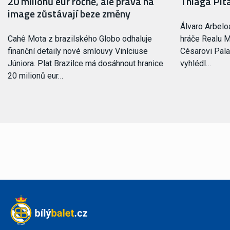
20 milionů eur ročně, ale práva na
Thiaga Pit
image zůstávají beze změny
Álvaro Arbelo
Cahê Mota z brazilského Globo odhaluje
hráče Realu M
finanční detaily nové smlouvy Viníciuse
Césarovi Pala
Júniora. Plat Brazilce má dosáhnout hranice
vyhlédl…
20 milionů eur…