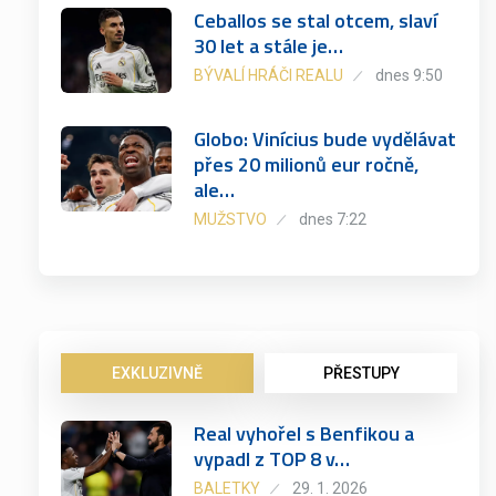
Ceballos se stal otcem, slaví
30 let a stále je…
BÝVALÍ HRÁČI REALU
dnes 9:50
Globo: Vinícius bude vydělávat
přes 20 milionů eur ročně,
ale…
MUŽSTVO
dnes 7:22
EXKLUZIVNĚ
PŘESTUPY
Real vyhořel s Benfikou a
vypadl z TOP 8 v…
BALETKY
29. 1. 2026