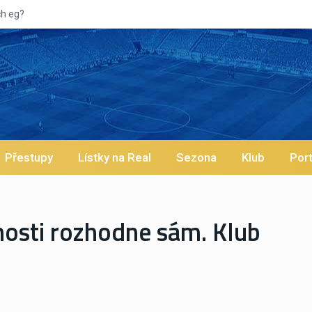
Vypískaný Vinícius! Blíží se jeho odchod z Realu a pustí
Přestupy
Lístky na Real
Sezona
Klub
Port
cnosti rozhodne sám. Klub