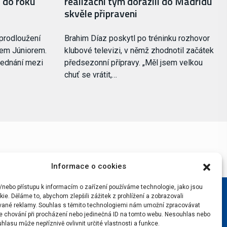
 do roku
realizační tým dorazili do Madridu
skvěle připraveni
 prodloužení
Brahim Díaz poskytl po tréninku rozhovor
sem Júniorem.
klubové televizi, v němž zhodnotil začátek
jednání mezi
předsezonní přípravy. „Měl jsem velkou
chuť se vrátit,…
Informace o cookies
/nebo přístupu k informacím o zařízení používáme technologie, jako jsou
ie. Děláme to, abychom zlepšili zážitek z prohlížení a zobrazovali
vané reklamy. Souhlas s těmito technologiemi nám umožní zpracovávat
 je chování při procházení nebo jedinečná ID na tomto webu. Nesouhlas nebo
hlasu může nepříznivě ovlivnit určité vlastnosti a funkce.