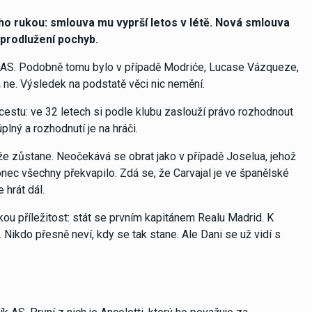
ho rukou: smlouva mu vyprší letos v létě. Nová smlouva
 prodlužení pochyb.
še AS. Podobně tomu bylo v případě Modriće, Lucase Vázqueze,
 ne. Výsledek na podstatě věci nic nemění.
 cestu: ve 32 letech si podle klubu zaslouží právo rozhodnout
plný a rozhodnutí je na hráči.
že zůstane. Neočekává se obrat jako v případě Joselua, jehož
onec všechny překvapilo. Zdá se, že Carvajal je ve španělské
 hrát dál.
kou příležitost: stát se prvním kapitánem Realu Madrid. K
Nikdo přesně neví, kdy se tak stane. Ale Dani se už vidí s