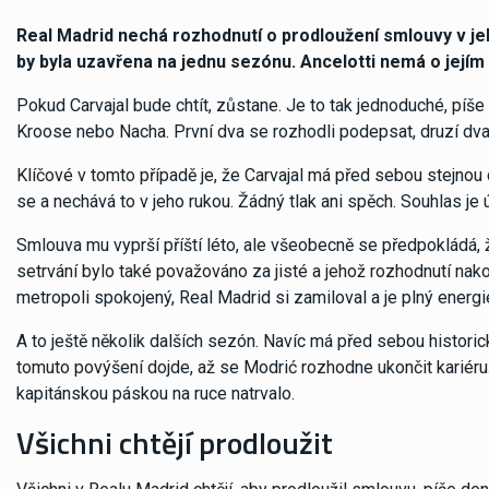
Real Madrid nechá rozhodnutí o prodloužení smlouvy v je
by byla uzavřena na jednu sezónu. Ancelotti nemá o jejím
Pokud Carvajal bude chtít, zůstane. Je to tak jednoduché, pí
Kroose nebo Nacha. První dva se rozhodli podepsat, druzí dva
Klíčové v tomto případě je, že Carvajal má před sebou stejnou
se a nechává to v jeho rukou. Žádný tlak ani spěch. Souhlas je ú
Smlouva mu vyprší příští léto, ale všeobecně se předpokládá, 
setrvání bylo také považováno za jisté a jehož rozhodnutí nak
metropoli spokojený, Real Madrid si zamiloval a je plný energie
A to ještě několik dalších sezón. Navíc má před sebou historic
tomuto povýšení dojde, až se Modrić rozhodne ukončit kariéru. 
kapitánskou páskou na ruce natrvalo.
Všichni chtějí prodloužit