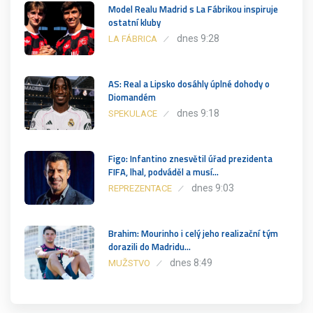
Model Realu Madrid s La Fábrikou inspiruje
ostatní kluby
dnes 9:28
LA FÁBRICA
AS: Real a Lipsko dosáhly úplné dohody o
Diomandém
dnes 9:18
SPEKULACE
Figo: Infantino znesvětil úřad prezidenta
FIFA, lhal, podváděl a musí…
dnes 9:03
REPREZENTACE
Brahim: Mourinho i celý jeho realizační tým
dorazili do Madridu…
dnes 8:49
MUŽSTVO