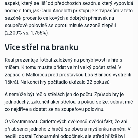
aspekt, který se liší od předchozích sezón, a který vypovídá
hodně o tom, jak Carlo Ancelotti přistupuje k zápasům v této
sezóně: ​​procento celkových a dobrých přihrávek na
soupeřově polovině se oproti minulé sezoně zlepšil
(2,209% vs. 1,756%).
Více střel na branku
Real prezentuje fotbal založený na pohyblivosti a hře s
míčem. K tomu musíte přidat velmi velký počet střel. V
zápase s Mallorcou před přestávkou Los Blancos vystřelili
15krát. Na konci hry počítadlo ukázalo 22 pokusů.
A nemůže být řeč o střelách jen do počtu. Způsob hry je
jednoduchý: zakončit akci střelou, a pokud selže, sebrat míč
co nejdříve a dostat se na soupeřovu polovinu.
O všestrannosti Carlettových svěřenců svědčí fakt, že ani
při absenci jednoho z hráčů se obecná myšlenka nemění. V
neděli dostal Tchouaméni odpočinek, ale střed hřiště byl