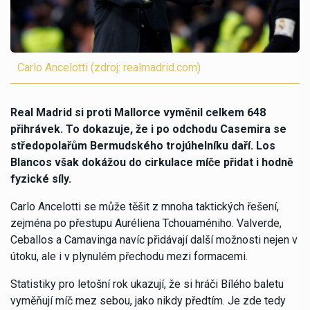
Carlo Ancelotti (zdroj: realmadrid.com)
Real Madrid si proti Mallorce vyměnil celkem 648
přihrávek. To dokazuje, že i po odchodu Casemira se
středopolařům Bermudského trojúhelníku daří. Los
Blancos však dokážou do cirkulace míče přidat i hodně
fyzické síly.
Carlo Ancelotti se může těšit z mnoha taktických řešení,
zejména po přestupu Auréliena Tchouaméniho. Valverde,
Ceballos a Camavinga navíc přidávají další možnosti nejen v
útoku, ale i v plynulém přechodu mezi formacemi.
Statistiky pro letošní rok ukazují, že si hráči Bílého baletu
vyměňují míč mez sebou, jako nikdy předtím. Je zde tedy