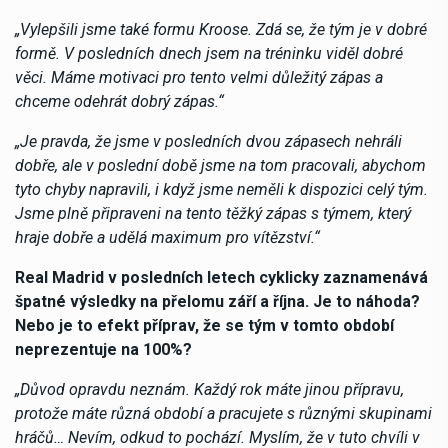
„Vylepšili jsme také formu Kroose. Zdá se, že tým je v dobré
formě. V posledních dnech jsem na tréninku viděl dobré
věci. Máme motivaci pro tento velmi důležitý zápas a
chceme odehrát dobrý zápas.“
„Je pravda, že jsme v posledních dvou zápasech nehráli
dobře, ale v poslední době jsme na tom pracovali, abychom
tyto chyby napravili, i když jsme neměli k dispozici celý tým.
Jsme plně připraveni na tento těžký zápas s týmem, který
hraje dobře a udělá maximum pro vítězství.“
Real Madrid v posledních letech cyklicky zaznamenává
špatné výsledky na přelomu září a října. Je to náhoda?
Nebo je to efekt příprav, že se tým v tomto období
neprezentuje na 100%?
„Důvod opravdu neznám. Každý rok máte jinou přípravu,
protože máte různá období a pracujete s různými skupinami
hráčů… Nevím, odkud to pochází. Myslím, že v tuto chvíli v