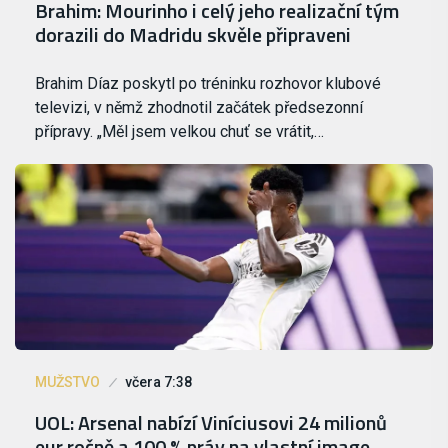
Brahim: Mourinho i celý jeho realizační tým
dorazili do Madridu skvěle připraveni
Brahim Díaz poskytl po tréninku rozhovor klubové
televizi, v němž zhodnotil začátek předsezonní
přípravy. „Měl jsem velkou chuť se vrátit,…
MUŽSTVO
včera 7:38
UOL: Arsenal nabízí Viníciusovi 24 milionů
eur ročně a 100 % práv na vlastní image