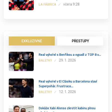
včera 9:28
LA FÁBRICA
EXKLUZIVNĚ
PŘESTUPY
Real vyhořel s Benfikou a vypadl z TOP 8 v…
29. 1. 2026
BALETKY
Real vyhořel v El Clásiku a Barcelona slaví
Superpohár. Frustrace…
12. 1. 2026
BALETKY
Dokáže Xabi Alonso zkrotit kabinu plnou