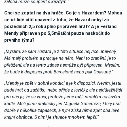
záloha může soupeřit s každým.“
Chci se zeptat na dva hráče. Co je s Hazardem? Mohou
se už lidé cítit unavení z toho, že Hazard nebyl za
posledních 2,5 roku plně připraven hrát? A je Ferland
Mendy připraven po 5,5měsíční pauze naskočit do
prvního týmu?
„Myslím, že sám Hazard je z této situace nejvíce unavený.
Má malý problém a pracuje na něm. Není to zranění, je to
přetížení, ale na tento zápas nemůže být připraven. Myslím,
že bude k dispozici proti Barceloně nebo pak Osasuně.“
„Mendy je zpět v dobré kondici a je k dispozici. Nevím, jestli
bude hrát od začátku, nebo přijde z lavičky, ale nejdůležitější
pro nás je, že se vrací, protože jsme měli problém na levém
křídle. Měli jsme prakticky jen Miguela Gutiérreze, který hrál
dobře v několika zápasech, a nyní získáváme zpět oba levé
krajní obránce. S nimi je situace mnohem lepší.“