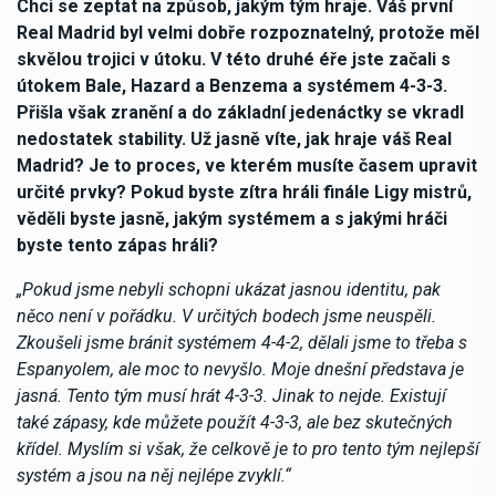
Chci se zeptat na způsob, jakým tým hraje. Váš první
Real Madrid byl velmi dobře rozpoznatelný, protože měl
skvělou trojici v útoku. V této druhé éře jste začali s
útokem Bale, Hazard a Benzema a systémem 4-3-3.
Přišla však zranění a do základní jedenáctky se vkradl
nedostatek stability. Už jasně víte, jak hraje váš Real
Madrid? Je to proces, ve kterém musíte časem upravit
určité prvky? Pokud byste zítra hráli finále Ligy mistrů,
věděli byste jasně, jakým systémem a s jakými hráči
byste tento zápas hráli?
„Pokud jsme nebyli schopni ukázat jasnou identitu, pak
něco není v pořádku. V určitých bodech jsme neuspěli.
Zkoušeli jsme bránit systémem 4-4-2, dělali jsme to třeba s
Espanyolem, ale moc to nevyšlo. Moje dnešní představa je
jasná. Tento tým musí hrát 4-3-3. Jinak to nejde. Existují
také zápasy, kde můžete použít 4-3-3, ale bez skutečných
křídel. Myslím si však, že celkově je to pro tento tým nejlepší
systém a jsou na něj nejlépe zvyklí.“