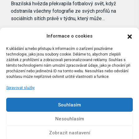
Brazilská hvězda překvapila fotbalový svět, když
odstranila všechny fotografie ze svých profilů na
sociálních sítích právě v týdnu, který může…
Informace o cookies
K ukládání a/nebo přístupu k informacím o zařízení používáme
technologie, jako jsou soubory cookie. Děláme to, abychom zlepšili
zážitek z prohlížení a zobrazovali personalizované reklamy. Souhlas s
těmito technologiemi nám umožní zpracovávat údaje, jako je chování při
procházení nebo jedinečná ID na tomto webu. Nesouhlas nebo odvolání
souhlasu může nepříznivě ovlivnit určité vlastnosti a funkce.
Spravovat služby
Portál Bílýbalet.cz byl založen pod názvem Real-
Madrid.cz v roce 2007
Souhlasím
Kopírování obsahu je přísně zakázáno.
Nesouhlasím
Zobrazit nastavení