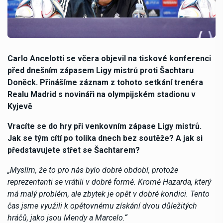
Carlo Ancelotti se včera objevil na tiskové konferenci
před dnešním zápasem Ligy mistrů proti Šachtaru
Doněck. Přinášíme záznam z tohoto setkání trenéra
Realu Madrid s novináři na olympijském stadionu v
Kyjevě
Vracíte se do hry při venkovním zápase Ligy mistrů.
Jak se tým cítí po tolika dnech bez soutěže? A jak si
představujete střet se Šachtarem?
„Myslím, že to pro nás bylo dobré období, protože
reprezentanti se vrátili v dobré formě. Kromě Hazarda, který
má malý problém, ale zbytek je opět v dobré kondici. Tento
čas jsme využili k opětovnému získání dvou důležitých
hráčů, jako jsou Mendy a Marcelo.“