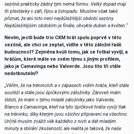
sezóně prakticky žádný tým nemá formu. Velký dopad mají
tři přestávky v září, říjnu a listopadu. Musíme však také
přiznat, že ani toto není nejdůležitější období sezóny.
Nejdůležitějším obdobím je finále, obvykle duben a květen.“
Nevím, jestli bude trio CKM hrát spolu poprvé v této
sezóně, ale chci se zeptat, vidíte v této záložní řadě
budoucnost? Zejména kvůli tomu, jak se fotbal vyvíjí, a
hráčům, které máte ve svém týmu s jiným profilem,
jako je Camavinga nebo Valverde. Jsou tito tři stále
nedotknutelní?
„Věřím, že na trénincích a v zápasech vidím hráče, kteří stále
soutěží a stále jsou špičkovými záložníky. Zároveň mám
štěstí, že mám v týmu mladé záložníky jako Valverde,
Blanco a Camavinga, kteří na tyto špičkové hráče vyvíjí tlak
na tréninku, díky kterým jsou všichni připraveni na všechno.
Určitě musím zvážit věk každého z nich a dát mladým
minuty a sbírání zkušeností, ale realita je taková, že naše