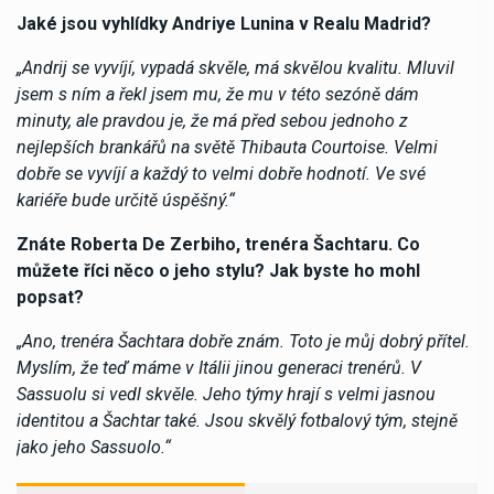
Jaké jsou vyhlídky Andriye Lunina v Realu Madrid?
„Andrij se vyvíjí, vypadá skvěle, má skvělou kvalitu. Mluvil
jsem s ním a řekl jsem mu, že mu v této sezóně dám
minuty, ale pravdou je, že má před sebou jednoho z
nejlepších brankářů na světě Thibauta Courtoise. Velmi
dobře se vyvíjí a každý to velmi dobře hodnotí. Ve své
kariéře bude určitě úspěšný.“
Znáte Roberta De Zerbiho, trenéra Šachtaru. Co
můžete říci něco o jeho stylu? Jak byste ho mohl
popsat?
„Ano, trenéra Šachtara dobře znám. Toto je můj dobrý přítel.
Myslím, že teď máme v Itálii jinou generaci trenérů. V
Sassuolu si vedl skvěle. Jeho týmy hrají s velmi jasnou
identitou a Šachtar také. Jsou skvělý fotbalový tým, stejně
jako jeho Sassuolo.“