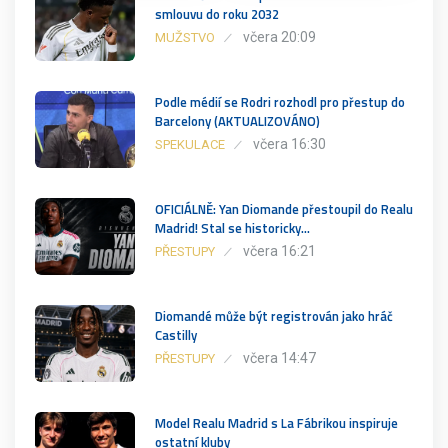
smlouvu do roku 2032
včera 20:09
MUŽSTVO
Podle médií se Rodri rozhodl pro přestup do
Barcelony (AKTUALIZOVÁNO)
včera 16:30
SPEKULACE
OFICIÁLNĚ: Yan Diomande přestoupil do Realu
Madrid! Stal se historicky…
včera 16:21
PŘESTUPY
Diomandé může být registrován jako hráč
Castilly
včera 14:47
PŘESTUPY
Model Realu Madrid s La Fábrikou inspiruje
ostatní kluby