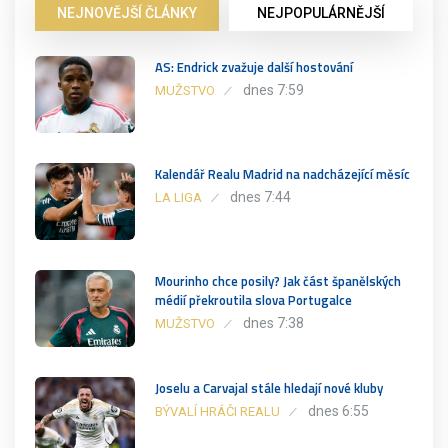
NEJNOVĚJŠÍ ČLÁNKY
NEJPOPULÁRNĚJŠÍ
AS: Endrick zvažuje další hostování
dnes 7:59
MUŽSTVO
Kalendář Realu Madrid na nadcházející měsíc
dnes 7:44
LA LIGA
Mourinho chce posily? Jak část španělských
médií překroutila slova Portugalce
dnes 7:38
MUŽSTVO
Joselu a Carvajal stále hledají nové kluby
dnes 6:55
BÝVALÍ HRÁČI REALU