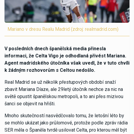
Mariano v dresu Realu Madrid (zdroj: realmadrid.com)
V posledních dnech španělská media přinesla
informaci, že Celta Vigo je odhodlaná přivést Mariana.
Agent madridského útočníka však uvedl, že v tuto chvíli
k žádným rozhovorům s Celtou nedošlo.
Real Madrid se už několik přestupových období snaží
zbavit Mariana Díaze, ale 29letý útočník nechce za nic na
světě opustit španělskou metropoli, a to ani přes mizivou
šanci se objevit na hřišti.
Mnoho skutečností nasvědčovalo tomu, že letošní léto by
se mohlo ukázat jako průlomové, protože podle zpráv rádia
SER měla o Španěla tvrdě usilovat Celta, pro kterou měl být