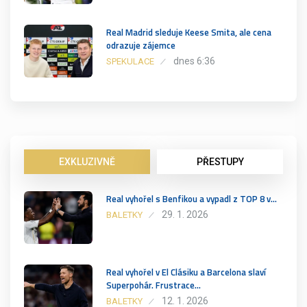
Real Madrid sleduje Keese Smita, ale cena
odrazuje zájemce
dnes 6:36
SPEKULACE
EXKLUZIVNĚ
PŘESTUPY
Real vyhořel s Benfikou a vypadl z TOP 8 v…
29. 1. 2026
BALETKY
Real vyhořel v El Clásiku a Barcelona slaví
Superpohár. Frustrace…
12. 1. 2026
BALETKY